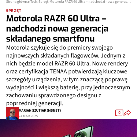
Strona główna
Tech
Sprzęt
Motorola RAZR 60 Ultra – nadchodzi nowa generacja składanego smartfonu
SPRZĘT
Motorola RAZR 60 Ultra –
nadchodzi nowa generacja
składanego smartfonu
Motorola szykuje się do premiery swojego
najnowszych składanych flagowców. Jednym z
nich będzie model RAZR 60 Ultra. Nowe rendery
oraz certyfikacja TENAA potwierdzają kluczowe
szczegóły urządzenia, w tym znaczącą poprawę
wydajności i większą baterię, przy jednoczesnym
zachowaniu sprawdzonego designu z
poprzedniej generacji.
MARIAN SZUTIAK (MSNET)
0
24 MAR 2025