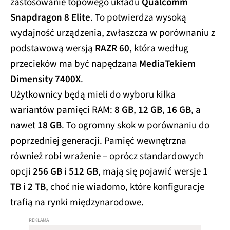
zastosowanie topowego układu
Qualcomm
Snapdragon 8 Elite
. To potwierdza wysoką
wydajność urządzenia, zwłaszcza w porównaniu z
podstawową wersją
RAZR 60
, która według
przecieków ma być napędzana
MediaTekiem
Dimensity 7400X
.
Użytkownicy będą mieli do wyboru kilka
wariantów pamięci RAM:
8 GB
,
12 GB
,
16 GB
, a
nawet
18 GB
. To ogromny skok w porównaniu do
poprzedniej generacji. Pamięć wewnętrzna
również robi wrażenie – oprócz standardowych
opcji
256 GB
i
512 GB
, mają się pojawić wersje
1
TB
i
2 TB
, choć nie wiadomo, które konfiguracje
trafią na rynki międzynarodowe.