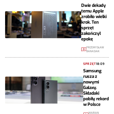
Dwie dekady
temu Apple
zrobiło wielki
krok. Ten
sprzęt
zakończył
epokę
PRZEMYSŁAW
0
BANASIAK
SPRZĘT
18:09
Samsung
rusza z
nowymi
Galaxy.
Składaki
pobiły rekord
w Polsce
MARIAN