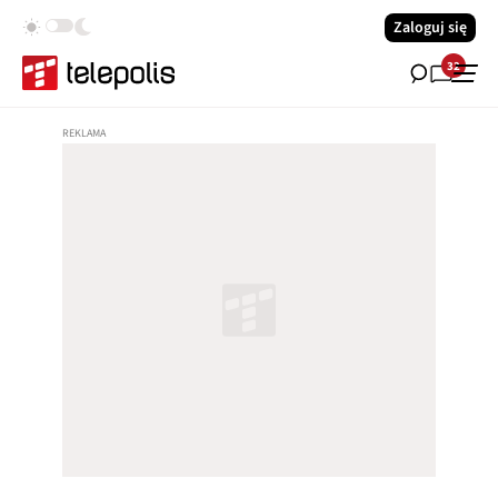
Zaloguj się
32