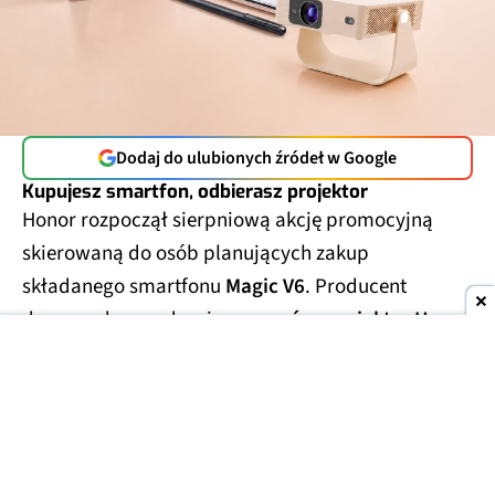
Dodaj do ulubionych źródeł w Google
Kupujesz smartfon, odbierasz projektor
Honor rozpoczął sierpniową akcję promocyjną
skierowaną do osób planujących zakup
składanego smartfonu
Magic V6
. Producent
dorzuca do urządzenia
przenośny projektor Honor
Choice Projector Air Pro
, którego regularna cena
wynosi
1099 zł
. Klient nie dostanie go jednak
całkowicie za darmo – po spełnieniu warunków
promocji będzie można kupić go
za symboliczną
złotówkę
.