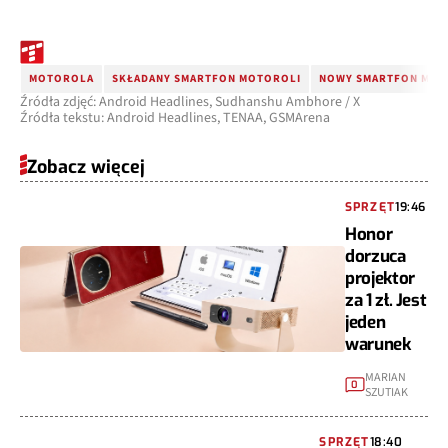
MOTOROLA
SKŁADANY SMARTFON MOTOROLI
NOWY SMARTFON MO
Źródła zdjęć: Android Headlines, Sudhanshu Ambhore / X
Źródła tekstu: Android Headlines, TENAA, GSMArena
Zobacz więcej
SPRZĘT
19:46
Honor
dorzuca
projektor
za 1 zł. Jest
jeden
warunek
MARIAN
0
SZUTIAK
SPRZĘT
18:40