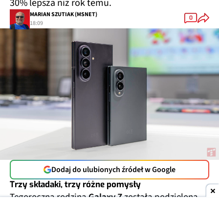
30% lepsza niż rok temu.
MARIAN SZUTIAK (MSNET)
0
18:09
Dodaj do ulubionych źródeł w Google
Trzy składaki, trzy różne pomysły
Tegoroczna rodzina
Galaxy Z
została podzielona
na trzy modele, skierowane do różnych grup