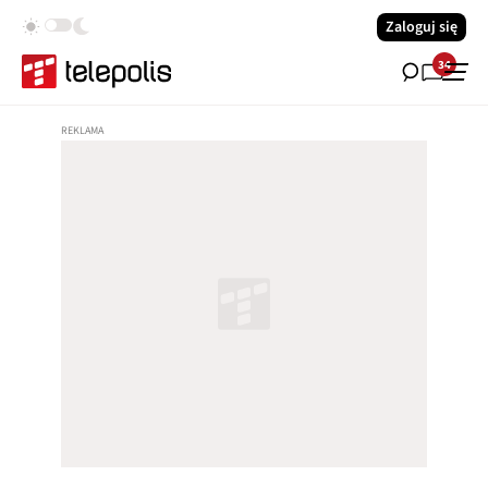
Zaloguj się
34