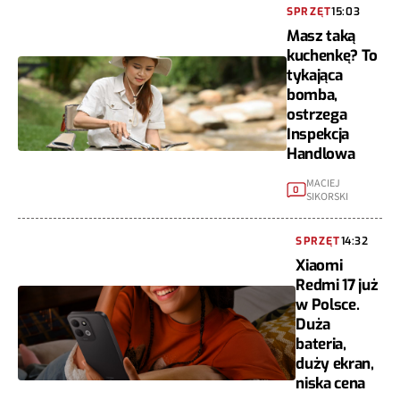
SPRZĘT
15:03
Masz taką
kuchenkę? To
tykająca
bomba,
ostrzega
Inspekcja
Handlowa
MACIEJ
0
SIKORSKI
SPRZĘT
14:32
Xiaomi
Redmi 17 już
w Polsce.
Duża
bateria,
duży ekran,
niska cena