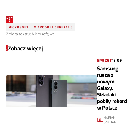
MICROSOFT
MICROSOFT SURFACE 3
Źródła tekstu: Microsoft; wł
Zobacz więcej
SPRZĘT
18:09
Samsung
rusza z
nowymi
Galaxy.
Składaki
pobiły rekord
w Polsce
MARIAN
0
SZUTIAK