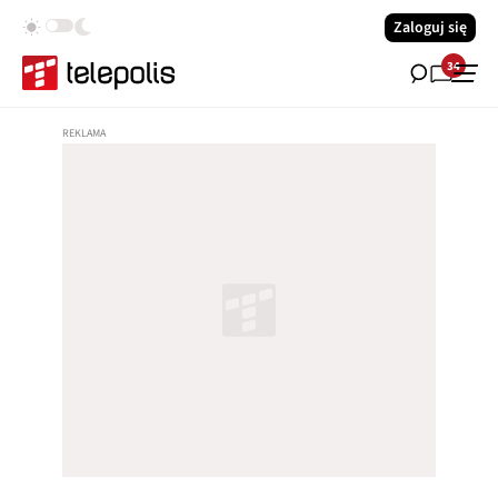
Zaloguj się
34