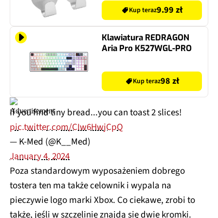
9.99 zł
Kup teraz
Klawiatura REDRAGON
Aria Pro K527WGL-PRO
98 zł
Kup teraz
If you find tiny bread...you can toast 2 slices!
pic.twitter.com/CIw6HwjCpQ
— K-Med (@K__Med)
January 4, 2024
Poza standardowym wyposażeniem dobrego
tostera ten ma także celownik i wypala na
pieczywie logo marki Xbox. Co ciekawe, zrobi to
także, jeśli w szczelinie znajdą się dwie kromki.