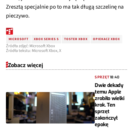
Zresztą specjalnie po to ma tak długą szczelinę na
pieczywo.
MICROSOFT
XBOX SERIES S
TOSTER XBOX
OPIEKACZ XBOX
Źródła zdjęć: Microsoft Xbox
Źródła tekstu: Microsoft Xbox, X
Zobacz więcej
SPRZĘT
18:40
Dwie dekady
temu Apple
zrobiło wielki
krok. Ten
sprzęt
zakończył
epokę