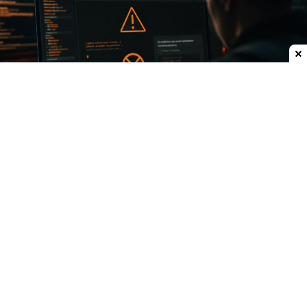
Dodaj do ulubionych źródeł w Google
Niebezpieczne "kopiuj i wklej"
ClickFix
to metoda ataku oparta nie na lukach w
systemie, lecz na
manipulacji użytkownikiem
.
Zamiast próbować zainstalować złośliwe
oprogramowanie w ukryciu, oszuści
proszą ofiarę
o samodzielne uruchomienie polecenia
.