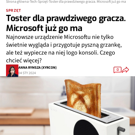
Strona główna
Tech
Sprzęt
Toster dla prawdziwego gracza. Microsoft już go ma
SPRZĘT
Toster dla prawdziwego gracza.
Microsoft już go ma
Najnowsze urządzenie Microsoftu nie tylko
świetnie wygląda i przygotuje pyszną grzankę,
ale też wypiecze na niej logo konsoli. Czego
chcieć więcej?
ANNA RYMSZA (XYRCON)
0
04 STY 2024