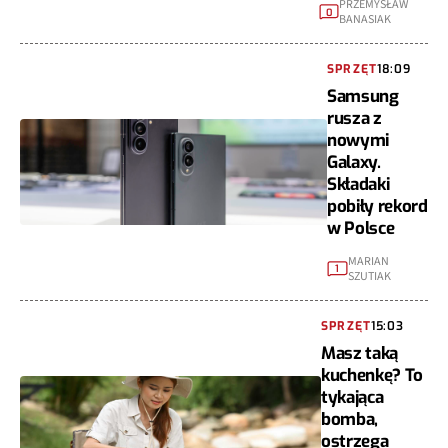
PRZEMYSŁAW
0
BANASIAK
SPRZĘT
18:09
Samsung
rusza z
nowymi
Galaxy.
Składaki
pobiły rekord
w Polsce
MARIAN
1
SZUTIAK
SPRZĘT
15:03
Masz taką
kuchenkę? To
tykająca
bomba,
ostrzega