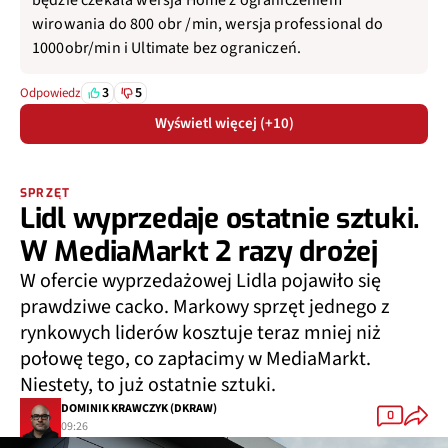
będzie czekała wersja Home z ograniczeniem
wirowania do 800 obr /min, wersja professional do
1000obr/min i Ultimate bez ograniczeń.
3
5
Odpowiedz
Wyświetl więcej (+10)
SPRZĘT
Lidl wyprzedaje ostatnie sztuki.
W MediaMarkt 2 razy drożej
W ofercie wyprzedażowej Lidla pojawiło się
prawdziwe cacko. Markowy sprzęt jednego z
rynkowych liderów kosztuje teraz mniej niż
połowę tego, co zapłacimy w MediaMarkt.
Niestety, to już ostatnie sztuki.
DOMINIK KRAWCZYK (DKRAW)
0
09:26