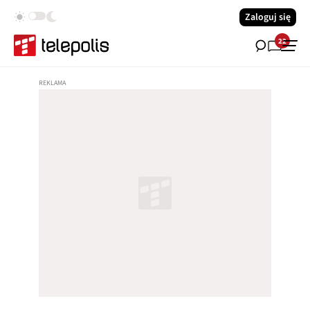
Zaloguj się
22