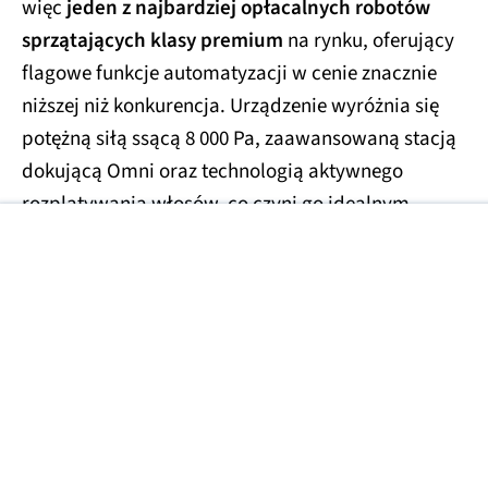
więc
jeden z najbardziej opłacalnych robotów
sprzątających klasy premium
na rynku, oferujący
flagowe funkcje automatyzacji w cenie znacznie
niższej niż konkurencja. Urządzenie wyróżnia się
potężną siłą ssącą 8 000 Pa, zaawansowaną stacją
dokującą Omni oraz technologią aktywnego
rozplątywania włosów, co czyni go idealnym
wyborem zwłaszcza dla właścicieli zwierząt.
REKLAMA
Wybrane okazje dla Ciebie
Robot sprzątający EUFY
C10
2238.23 zł
Kup teraz