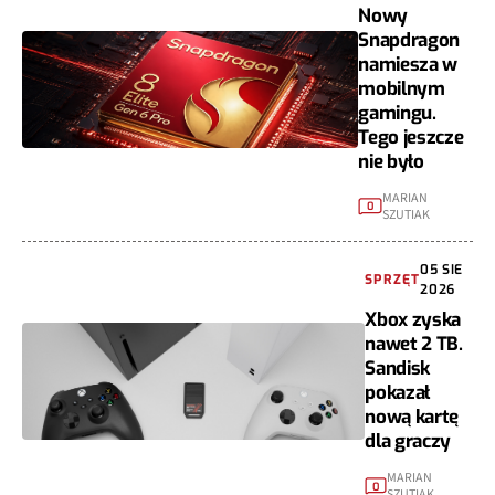
Nowy
Snapdragon
namiesza w
mobilnym
gamingu.
Tego jeszcze
nie było
MARIAN
0
SZUTIAK
05 SIE
SPRZĘT
2026
Xbox zyska
nawet 2 TB.
Sandisk
pokazał
nową kartę
dla graczy
MARIAN
0
SZUTIAK