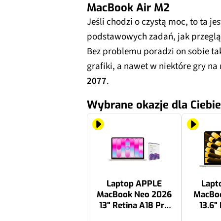
MacBook Air M2
Jeśli chodzi o czystą moc, to ta je
podstawowych zadań, jak przeglą
Bez problemu poradzi on sobie ta
grafiki, a nawet w niektóre gry 
2077
.
Wybrane okazje dla Ciebie
Laptop APPLE
Lapt
MacBook Neo 2026
MacBoo
13" Retina A18 Pro
13.6"
8GB RAM 256GB
24GB R