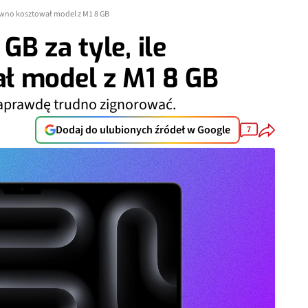
dawno kosztował model z M1 8 GB
B za tyle, ile
ł model z M1 8 GB
 naprawdę trudno zignorować.
Dodaj do ulubionych źródeł w Google
7