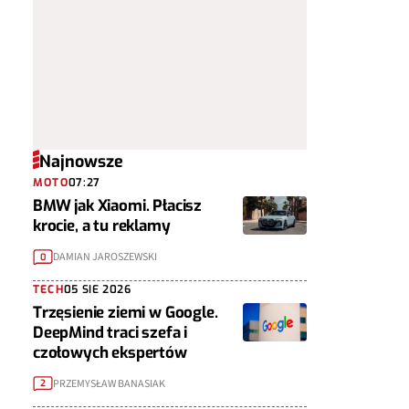
Najnowsze
MOTO
07:27
BMW jak Xiaomi. Płacisz
krocie, a tu reklamy
DAMIAN JAROSZEWSKI
0
TECH
05 SIE 2026
Trzęsienie ziemi w Google.
DeepMind traci szefa i
czołowych ekspertów
PRZEMYSŁAW BANASIAK
2