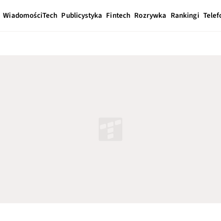
Wiadomości
Tech
Publicystyka
Fintech
Rozrywka
Rankingi
Telef