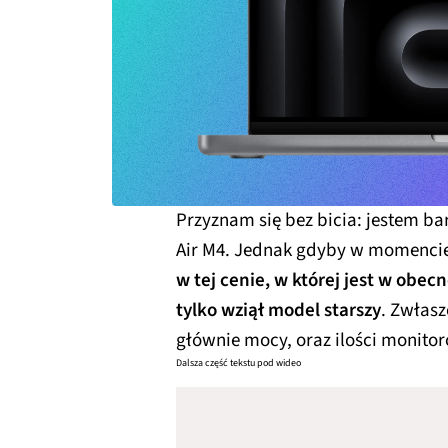
Przyznam się bez bicia: jestem 
Air M4. Jednak gdyby w momencie
w tej cenie, w której jest w obec
tylko wziął model starszy
. Zwłasz
głównie mocy, oraz ilości monito
Dalsza część tekstu pod wideo