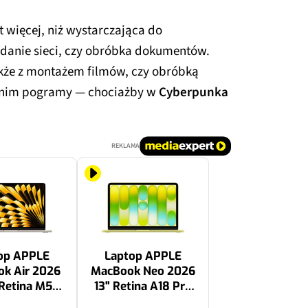
st więcej, niż wystarczająca do
danie sieci, czy obróbka dokumentów.
kże z montażem filmów, czy obróbką
na nim pogramy — chociażby w
Cyberpunka
REKLAMA
op APPLE
Laptop APPLE
k Air 2026
MacBook Neo 2026
 Retina M5
13" Retina A18 Pro
AM 1TB SSD
8GB RAM 512GB SSD