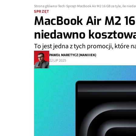
Strona główna
Tech
Sprzęt
MacBook Air M2 16 GB za tyle, ile nie
SPRZĘT
MacBook Air M2 16 G
niedawno kosztowa
To jest jedna z tych promocji, które
PAWEŁ MARETYCZ (MANIIIEK)
22 LIP 2025