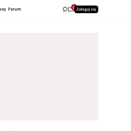
15
ony
Forum
Zaloguj się