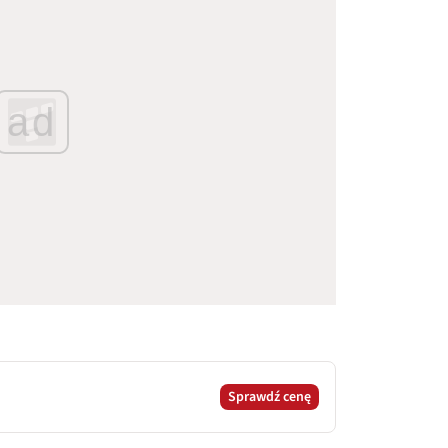
ad
Sprawdź cenę