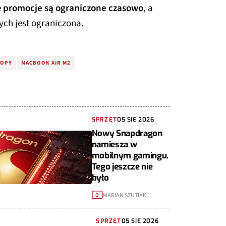
e
promocje są ograniczone czasowo
, a
ych jest ograniczona.
TOPY
MACBOOK AIR M2
SPRZĘT
05 SIE 2026
Nowy Snapdragon
namiesza w
mobilnym gamingu.
Tego jeszcze nie
było
MARIAN SZUTIAK
0
SPRZĘT
05 SIE 2026