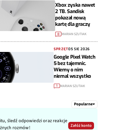
Xbox zyska nawet
2 TB. Sandisk
pokazał nową
kartę dla graczy
MARIAN SZUTIAK
0
SPRZĘT
05 SIE 2026
Google Pixel Watch
5 bez tajemnic.
Wiemy o nim
niemal wszystko
MARIAN SZUTIAK
1
Popularne
itu, śledź odpowiedzi oraz reakcje
Załóż konto
ażnych rozmów!