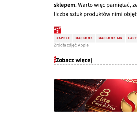
sklepem
. Warto więc pamiętać, ż
liczba sztuk produktów nimi objęt
#APPLE
MACBOOK
MACBOOK AIR
LAP
Źródła zdjęć: Apple
Zobacz więcej