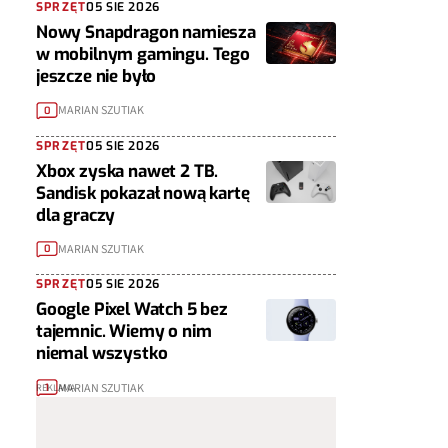
SPRZĘT
05 SIE 2026
Nowy Snapdragon namiesza
w mobilnym gamingu. Tego
jeszcze nie było
MARIAN SZUTIAK
0
SPRZĘT
05 SIE 2026
Xbox zyska nawet 2 TB.
Sandisk pokazał nową kartę
dla graczy
MARIAN SZUTIAK
0
SPRZĘT
05 SIE 2026
Google Pixel Watch 5 bez
tajemnic. Wiemy o nim
niemal wszystko
MARIAN SZUTIAK
1