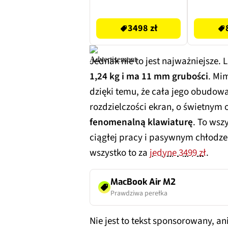
SSD macOS Subtelny
macOS 
3498 zł
8399 zł
róż + Program
po
3498 zł
MICROSOFT 365
Family
Jednak nie to jest najważniejsze. 
1,24 kg i ma 11 mm grubości
. Mi
dzięki temu, że cała jego obudow
rozdzielczości ekran, o świetnym
fenomenalną klawiaturę
. To wsz
ciągłej pracy i pasywnym chłodzen
wszystko to za
jedyne 3499 zł
.
MacBook Air M2
Prawdziwa perełka
Nie jest to tekst sponsorowany, ani