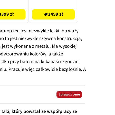
Księżycowa
macOS
3499 zł
świata
Cytrusowożółty
8399 zł
3499 zł
Laptop ten jest niezwykle lekki, bo waży
mo to jest niezwykle sztywną konstrukcją,
a jest wykonana z metalu. Ma wysokiej
 odwzorowaniu kolorów, a także
ystko przy baterii na kilkanaście godzin
iu. Pracuje więc całkowicie bezgłośnie. A
Sprawdź cenę
 taki,
który powstał ze współpracy ze