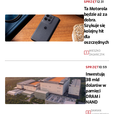
SPRZĘT
12:31
Ta Motorola
będzie aż za
dobra.
Szykuje się
kolejny hit
dla
oszczędnych
MIESZKO
1
ZAGAŃCZYK
SPRZĘT
10:59
Inwestują
38 mld
dolarów w
pamięci
DRAM i
NAND
DAMIAN
0