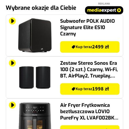
REKLAMA
Wybrane okazje dla Ciebie
Subwoofer POLK AUDIO
Signature Elite ES10
Czarny
2499 zł
Kup teraz
Zestaw Stereo Sonos Era
100 (2 szt.) Czarny, Wi-Fi,
BT, AirPlay2, Trueplay,
Sterowanie dotykowe,
Odporność na wilgoć,
1998 zł
Kup teraz
Aplikacja SONOS
Air Fryer Frytkownica
beztłuszczowa LOVIO
PureFry XL LVAF002BK
6l Wi-Fi z okienkiem do