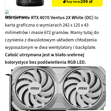
obserwacji postępów
299 zł
Kup teraz
gotowania
MSI GeForce RTX 4070 Ventus 2X White (OC)
to
karta graficzna o wymiarach 242 x 125 x 43
milimetrów i masie 672 gramów. Mamy tutaj do
czynienia z dwuslotowym układem chłodzenia
wyposażonym w dwa wentylatory i backplate.
Całość utrzymana jest w biało-srebrnej
kolorystyce bez podświetlenia RGB LED.