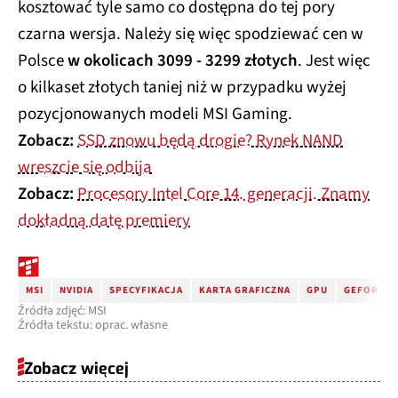
kosztować tyle samo co dostępna do tej pory
czarna wersja. Należy się więc spodziewać cen w
Polsce
w okolicach 3099 - 3299 złotych
. Jest więc
o kilkaset złotych taniej niż w przypadku wyżej
pozycjonowanych modeli MSI Gaming.
Zobacz:
SSD znowu będą drogie? Rynek NAND
wreszcie się odbija
Zobacz:
Procesory Intel Core 14. generacji. Znamy
dokładną datę premiery
MSI
NVIDIA
SPECYFIKACJA
KARTA GRAFICZNA
GPU
GEFORCE 
Źródła zdjęć: MSI
Źródła tekstu: oprac. własne
Zobacz więcej