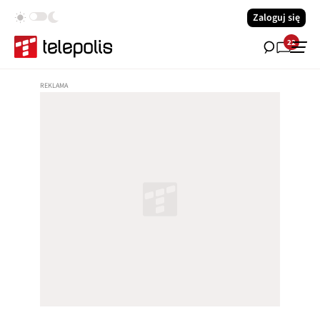
Zaloguj się
22