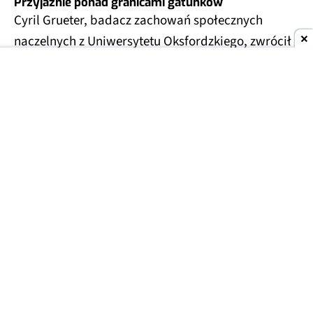
Przyjaźnie ponad granicami gatunków
Cyril Grueter, badacz zachowań społecznych
naczelnych z Uniwersytetu Oksfordzkiego, zwrócił
na to uwagę w zoo w Szanghaju. Gibbon białolicy
trzymał w rękach mysz, która wpełzła do jego
wybiegu, i głaskał ją zamiast przegonić.