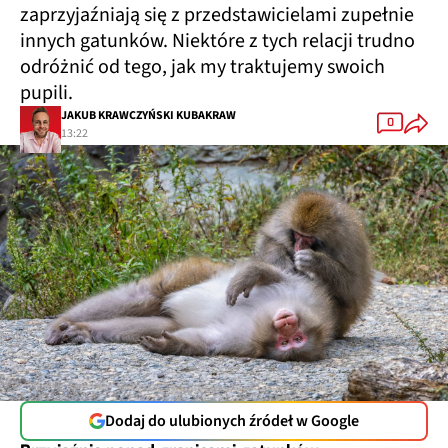
zaprzyjaźniają się z przedstawicielami zupełnie
innych gatunków. Niektóre z tych relacji trudno
odróżnić od tego, jak my traktujemy swoich
pupili.
JAKUB KRAWCZYŃSKI KUBAKRAW
0
13:22
Dodaj do ulubionych źródeł w Google