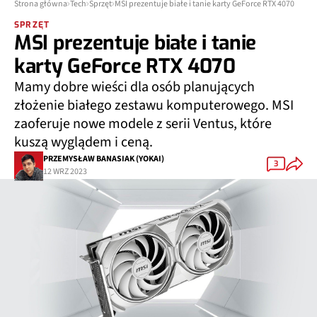
Strona główna
Tech
Sprzęt
MSI prezentuje białe i tanie karty GeForce RTX 4070
SPRZĘT
MSI prezentuje białe i tanie
karty GeForce RTX 4070
Mamy dobre wieści dla osób planujących
złożenie białego zestawu komputerowego. MSI
zaoferuje nowe modele z serii Ventus, które
kuszą wyglądem i ceną.
PRZEMYSŁAW BANASIAK (YOKAI)
3
12 WRZ 2023