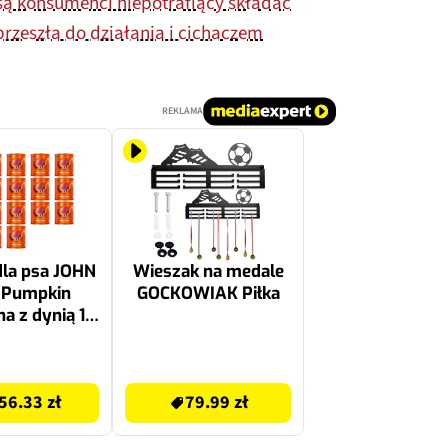
 są konsumenci niepotrafiący składać
przeszła do działania i cichaczem
REKLAMA
la psa JOHN
Wieszak na medale
 Pumpkin
GOCKOWIAK Piłka
a z dynią 18
 800 g
79.99 zł
56.33 zł
79.99 zł