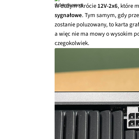
W dużym skrócie
12V-2x6
, które 
sygnałowe
. Tym samym, gdy przew
zostanie poluzowany, to karta gra
a więc nie ma mowy o wysokim po
czegokolwiek.