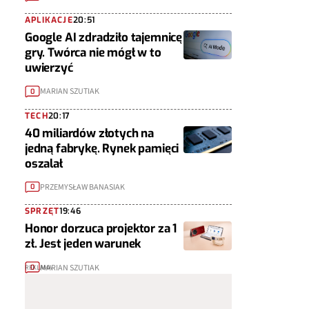
APLIKACJE
20:51
Google AI zdradziło tajemnicę
gry. Twórca nie mógł w to
uwierzyć
MARIAN SZUTIAK
0
TECH
20:17
40 miliardów złotych na
jedną fabrykę. Rynek pamięci
oszalał
PRZEMYSŁAW BANASIAK
0
SPRZĘT
19:46
Honor dorzuca projektor za 1
zł. Jest jeden warunek
MARIAN SZUTIAK
0