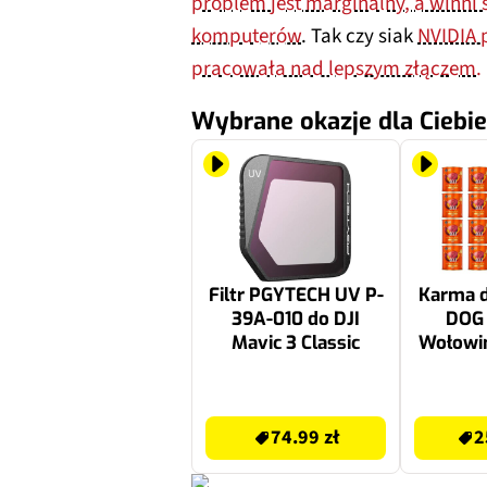
problem jest marginalny, a winni
komputerów
. Tak czy siak
NVIDIA 
pracowała nad lepszym złączem.
Wybrane okazje dla Ciebie
Filtr PGYTECH UV P-
Karma d
39A-010 do DJI
DOG
Mavic 3 Classic
Wołowin
x
74.99 zł
256.33 zł
74.99 zł
2