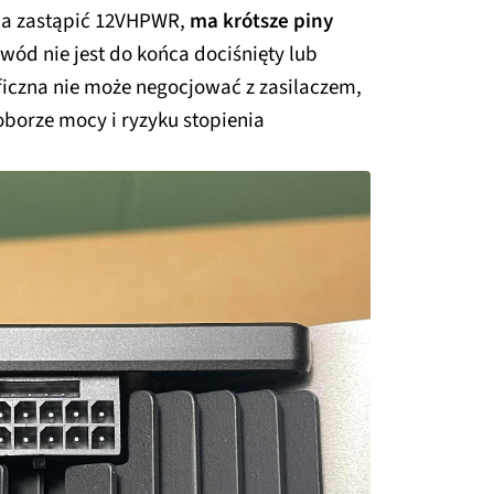
ma zastąpić 12VHPWR,
ma krótsze piny
ód nie jest do końca dociśnięty lub
ficzna nie może negocjować z zasilaczem,
borze mocy i ryzyku stopienia