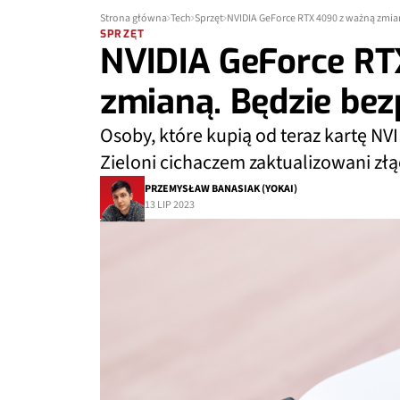
Strona główna
Tech
Sprzęt
NVIDIA GeForce RTX 4090 z ważną zmian
SPRZĘT
NVIDIA GeForce RT
zmianą. Będzie bez
Osoby, które kupią od teraz kartę N
Zieloni cichaczem zaktualizowani złąc
PRZEMYSŁAW BANASIAK (YOKAI)
13 LIP 2023