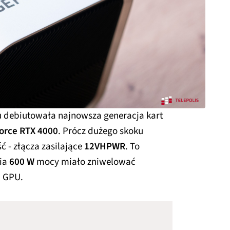
u debiutowała najnowsza generacja kart
orce RTX 4000
. Prócz dużego skoku
ć - złącza zasilające
12VHPWR
. To
nia
600 W
mocy miało zniwelować
h GPU.