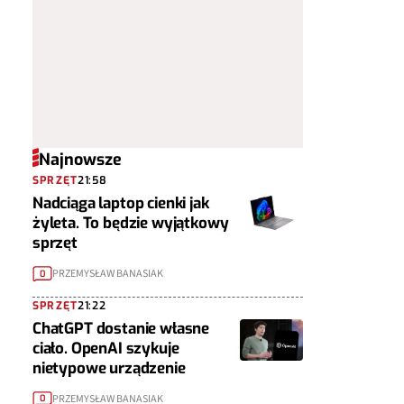
Najnowsze
SPRZĘT
21:58
Nadciąga laptop cienki jak
żyleta. To będzie wyjątkowy
sprzęt
PRZEMYSŁAW BANASIAK
0
SPRZĘT
21:22
ChatGPT dostanie własne
ciało. OpenAI szykuje
nietypowe urządzenie
PRZEMYSŁAW BANASIAK
0