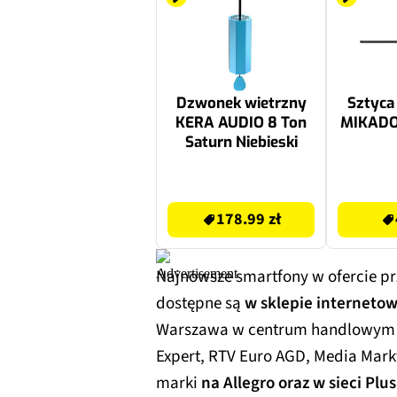
Dzwonek wietrzny
Sztyca
KERA AUDIO 8 Ton
MIKADO
Saturn Niebieski
178.99 zł
47.4 zł
178.99 zł
Najnowsze smartfony w ofercie p
dostępne są
w sklepie interneto
Warszawa w centrum handlowym W
Expert, RTV Euro AGD, Media Markt
marki
na Allegro
oraz w sieci Plus