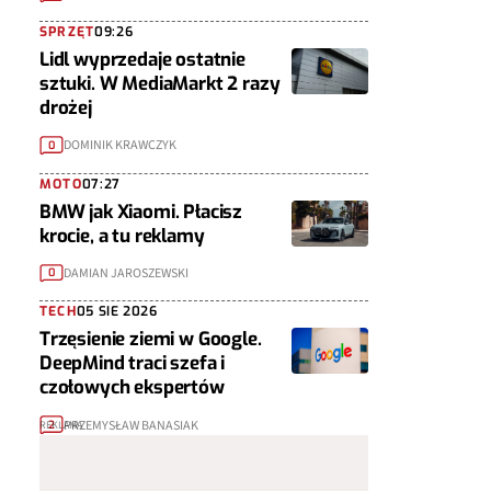
SPRZĘT
09:26
Lidl wyprzedaje ostatnie
sztuki. W MediaMarkt 2 razy
drożej
DOMINIK KRAWCZYK
0
MOTO
07:27
BMW jak Xiaomi. Płacisz
krocie, a tu reklamy
DAMIAN JAROSZEWSKI
0
TECH
05 SIE 2026
Trzęsienie ziemi w Google.
DeepMind traci szefa i
czołowych ekspertów
PRZEMYSŁAW BANASIAK
2