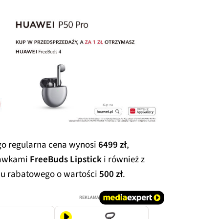
ego regularna cena wynosi
6499 zł
,
chawkami
FreeBuds Lipstick
i również z
u rabatowego o wartości
500 zł
.
REKLAMA