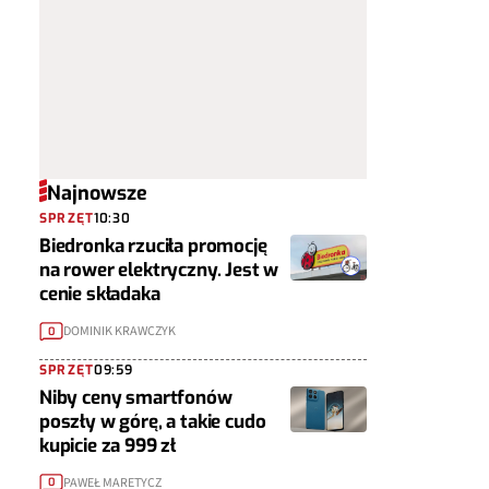
Najnowsze
SPRZĘT
10:30
Biedronka rzuciła promocję
na rower elektryczny. Jest w
cenie składaka
DOMINIK KRAWCZYK
0
SPRZĘT
09:59
Niby ceny smartfonów
poszły w górę, a takie cudo
kupicie za 999 zł
PAWEŁ MARETYCZ
0