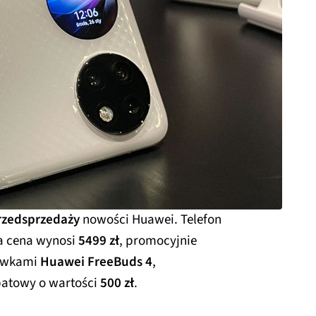
przedsprzedaży
nowości Huawei. Telefon
na cena wynosi
5499 zł
, promocyjnie
hawkami
Huawei FreeBuds 4
,
batowy o wartości
500 zł
.