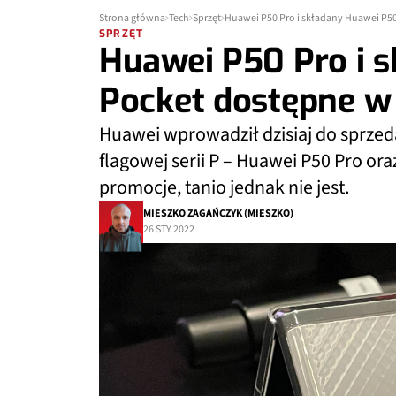
Strona główna
Tech
Sprzęt
Huawei P50 Pro i składany Huawei P5
SPRZĘT
Huawei P50 Pro i 
Pocket dostępne w
Huawei wprowadził dzisiaj do sprze
flagowej serii P – Huawei P50 Pro o
promocje, tanio jednak nie jest.
MIESZKO ZAGAŃCZYK (MIESZKO)
26 STY 2022