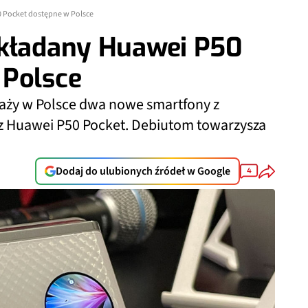
0 Pocket dostępne w Polsce
składany Huawei P50
 Polsce
daży w Polsce dwa nowe smartfony z
raz Huawei P50 Pocket. Debiutom towarzysza
Dodaj do ulubionych źródeł w Google
4