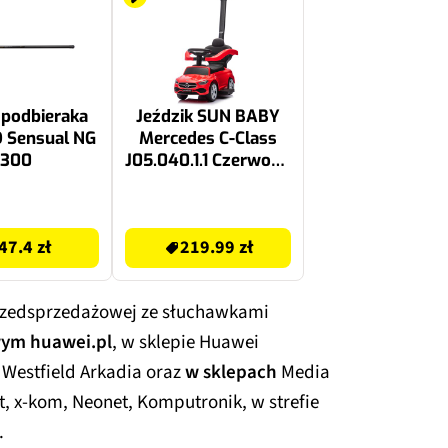
 podbieraka
Jeździk SUN BABY
 Sensual NG
Mercedes C-Class
300
J05.040.1.1 Czerwony
rączka
219.99 zł
47.4 zł
219.99 zł
rzedsprzedażowej ze słuchawkami
wym huawei.pl
, w sklepie Huawei
estfield Arkadia oraz
w sklepach
Media
, x-kom, Neonet, Komputronik, w strefie
.