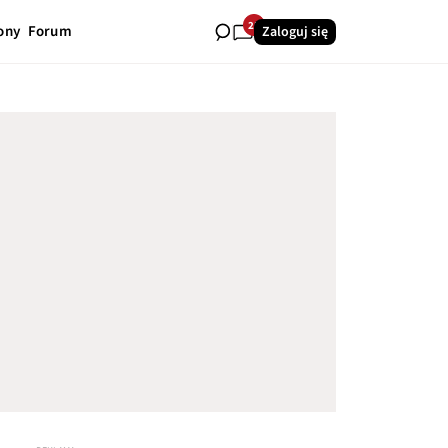
25
ony
Forum
Zaloguj się