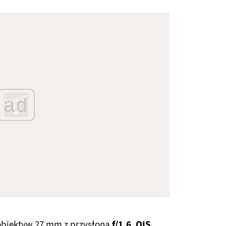
ad
 obiektyw 27 mm z przysłoną
f/1.6
,
OIS
,