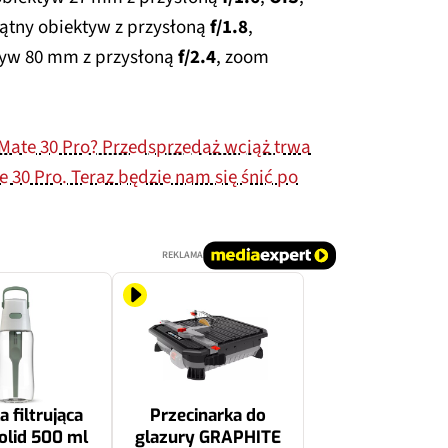
kątny obiektyw z przysłoną
f/1.8
,
ktyw 80 mm z przysłoną
f/2.4
, zoom
Mate 30 Pro? Przedsprzedaż wciąż trwa
30 Pro. Teraz będzie nam się śnić po
REKLAMA
a filtrująca
Przecinarka do
olid 500 ml
glazury GRAPHITE