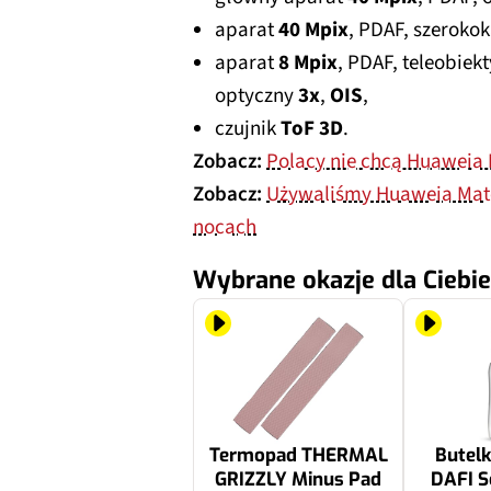
aparat
40 Mpix
, PDAF, szeroko
aparat
8 Mpix
, PDAF, teleobie
optyczny
3x
,
OIS
,
czujnik
ToF 3D
.
Zobacz:
Polacy nie chcą Huaweia 
Zobacz:
Używaliśmy Huaweia Mate 
nocach
Wybrane okazje dla Ciebie
Termopad THERMAL
Butelk
GRIZZLY Minus Pad
DAFI S