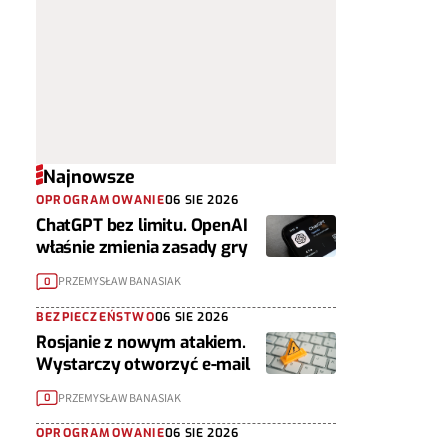
Najnowsze
OPROGRAMOWANIE
06 SIE 2026
ChatGPT bez limitu. OpenAI
właśnie zmienia zasady gry
PRZEMYSŁAW BANASIAK
0
BEZPIECZEŃSTWO
06 SIE 2026
Rosjanie z nowym atakiem.
Wystarczy otworzyć e-mail
PRZEMYSŁAW BANASIAK
0
OPROGRAMOWANIE
06 SIE 2026