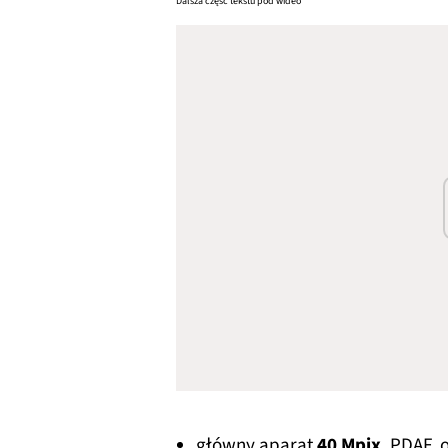
Dalsza część tekstu pod wideo
główny aparat
40 Mpix
, PDAF,