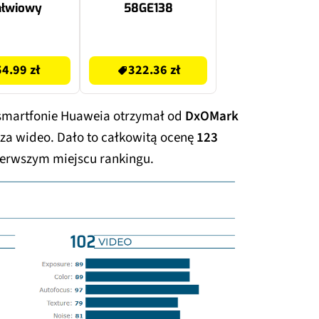
ałwiowy
58GE138
322.36 zł
54.99 zł
322.36 zł
smartfonie Huaweia otrzymał od
DxOMark
y za wideo. Dało to całkowitą ocenę
123
pierwszym miejscu rankingu.