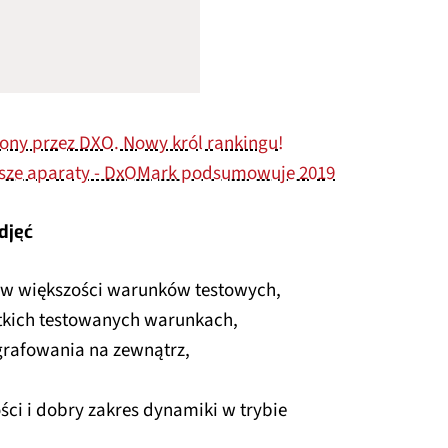
ony przez DXO. Nowy król rankingu!
psze aparaty - DxOMark podsumowuje 2019
djęć
 w większości warunków testowych,
tkich testowanych warunkach,
grafowania na zewnątrz,
ci i dobry zakres dynamiki w trybie