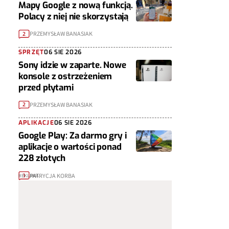
Mapy Google z nową funkcją.
Polacy z niej nie skorzystają
PRZEMYSŁAW BANASIAK
2
SPRZĘT
06 SIE 2026
Sony idzie w zaparte. Nowe
konsole z ostrzeżeniem
przed płytami
PRZEMYSŁAW BANASIAK
2
APLIKACJE
06 SIE 2026
Google Play: Za darmo gry i
aplikacje o wartości ponad
228 złotych
PATRYCJA KORBA
1