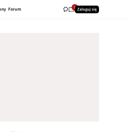
7
ony
Forum
Zaloguj się