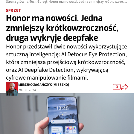
Strona główna
Tech
Sprzęt
Honor ma nowości. Jedna zmniejszy krótkowzroczność, druga wykryje deepfake
SPRZĘT
Honor ma nowości. Jedna
zmniejszy krótkowzroczność,
druga wykryje deepfake
Honor przedstawił dwie nowości wykorzystujące
sztuczną inteligencję: AI Defocus Eye Protection,
która zmniejsza przejściową krótkowzroczność,
oraz AI Deepfake Detection, wykrywającą
cyfrowe manipulowanie filmami.
MIESZKO ZAGAŃCZYK (MIESZKO)
0
28 CZE 2024