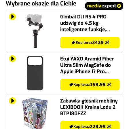
Wybrane okazje dla Ciebie
Gimbal DJI RS 4 PRO
udźwig do 4,5 kg,
inteligentne funkcje,
orientacja pionowa i
pozioma
3429 zł
Kup teraz
Etui YAXO Aramid Fiber
Ultra Slim MagSafe do
Apple iPhone 17 Pro
Czarny
159.99 zł
Kup teraz
Zabawka głośnik mobilny
LEXIBOOK Kraina Lodu 2
BTP180FZZ
229.99 zł
Kup teraz