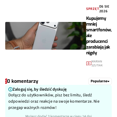
06 SIE
SPRZĘT
2026
Kupujemy
mniej
smartfonów,
ale
producenci
zarabiają jak
nigdy
MARIAN
0
SZUTIAK
0 komentarzy
Popularne
Zaloguj się, by śledzić dyskuję
Dołącz do użytkowników, pisz bez limitu, śledź
odpowiedzi oraz reakcje na swoje komentarze. Nie
przegap ważnych rozmów!
Możesz dodać 3 komentarze w ciągu 14 dni