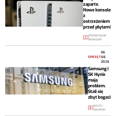
zaparte.
Nowe konsole
z
ostrzeżeniem
przed płytami
PRZEMYSŁAW
2
BANASIAK
06
SPRZĘT
SIE
2026
Samsung i
SK Hynix
mają
problem.
Stali się
zbyt bogaci
MACIEJ
0
SIKORSKI