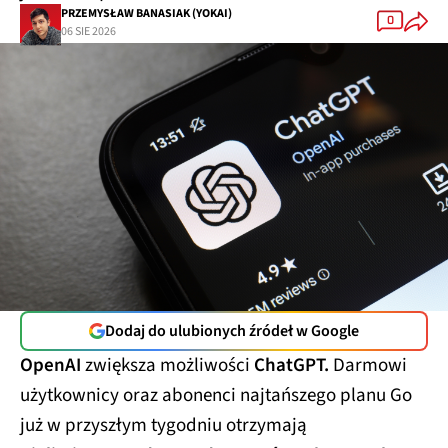
PRZEMYSŁAW BANASIAK (YOKAI)
0
06 SIE 2026
Dodaj do ulubionych źródeł w Google
OpenAI
zwiększa możliwości
ChatGPT.
Darmowi
użytkownicy oraz abonenci najtańszego planu Go
już w przyszłym tygodniu otrzymają