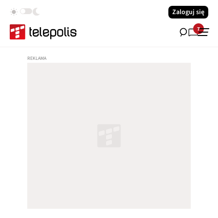
Zaloguj się
7