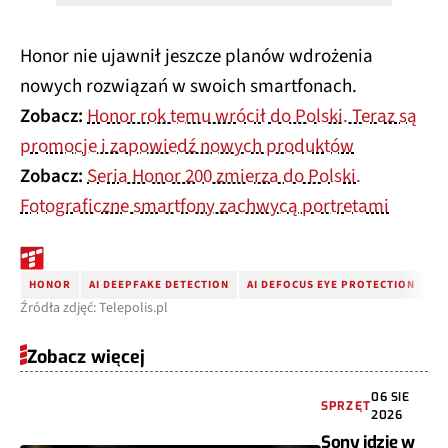
Honor nie ujawnił jeszcze planów wdrożenia
nowych rozwiązań w swoich smartfonach.
Zobacz:
Honor rok temu wrócił do Polski. Teraz są
promocje i zapowiedź nowych produktów
Zobacz:
Seria Honor 200 zmierza do Polski.
Fotograficzne smartfony zachwycą portretami
HONOR
AI DEEPFAKE DETECTION
AI DEFOCUS EYE PROTECTION
Źródła zdjęć: Telepolis.pl
Zobacz więcej
06 SIE
SPRZĘT
2026
Sony idzie w