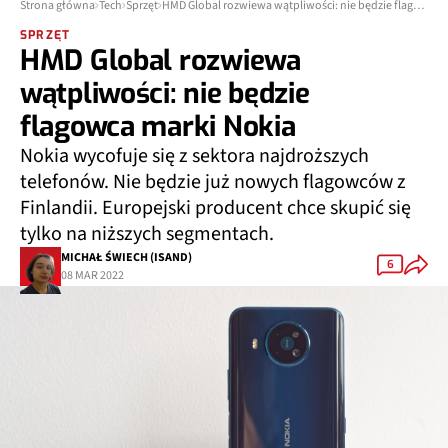
Strona główna
Tech
Sprzęt
HMD Global rozwiewa wątpliwości: nie będzie flagowca marki Nokia
SPRZĘT
HMD Global rozwiewa
wątpliwości: nie będzie
flagowca marki Nokia
Nokia wycofuje się z sektora najdroższych
telefonów. Nie będzie już nowych flagowców z
Finlandii. Europejski producent chce skupić się
tylko na niższych segmentach.
MICHAŁ ŚWIECH (ISAND)
6
08 MAR 2022