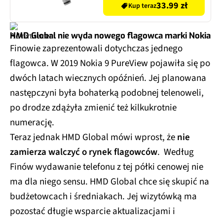
33.99 zł
Kup teraz
HMD Global nie wyda nowego flagowca marki Nokia
Finowie zaprezentowali dotychczas jednego
flagowca. W 2019 Nokia 9 PureView pojawiła się po
dwóch latach wiecznych opóźnień. Jej planowana
następczyni była bohaterką podobnej telenoweli,
po drodze zdążyła zmienić też kilkukrotnie
numerację.
Teraz jednak HMD Global mówi wprost, że
nie
zamierza walczyć o rynek flagowców
. Według
Finów wydawanie telefonu z tej półki cenowej nie
ma dla niego sensu. HMD Global chce się skupić na
budżetowcach i średniakach. Jej wizytówką ma
pozostać długie wsparcie aktualizacjami i