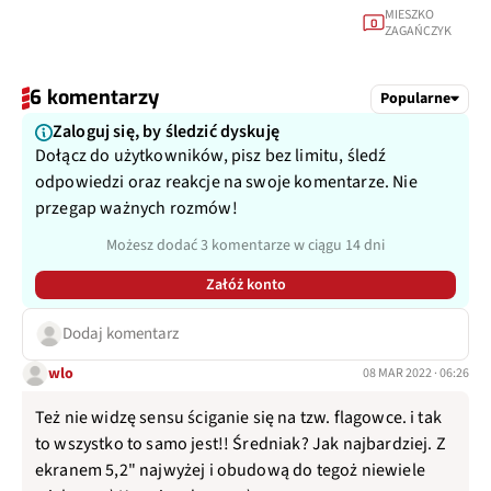
MIESZKO
0
ZAGAŃCZYK
6 komentarzy
Popularne
Zaloguj się, by śledzić dyskuję
Dołącz do użytkowników, pisz bez limitu, śledź
odpowiedzi oraz reakcje na swoje komentarze. Nie
przegap ważnych rozmów!
Możesz dodać 3 komentarze w ciągu 14 dni
Załóż konto
Dodaj komentarz
wlo
08 MAR 2022 · 06:26
Też nie widzę sensu ściganie się na tzw. flagowce. i tak
to wszystko to samo jest!! Średniak? Jak najbardziej. Z
ekranem 5,2" najwyżej i obudową do tegoż niewiele