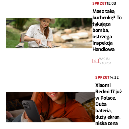
SPRZĘT
15:03
Masz taką
kuchenkę? To
tykająca
bomba,
ostrzega
Inspekcja
Handlowa
MACIEJ
0
SIKORSKI
SPRZĘT
14:32
Xiaomi
Redmi 17 już
w Polsce.
Duża
bateria,
duży ekran,
niska cena