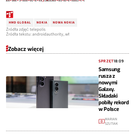
HMD GLOBAL
NOKIA
NOWA NOKIA
Źródła zdjęć: telepolis
Źródła tekstu: androidauthority, wł
Zobacz więcej
SPRZĘT
18:09
Samsung
rusza z
nowymi
Galaxy.
Składaki
pobiły rekord
w Polsce
MARIAN
0
SZUTIAK