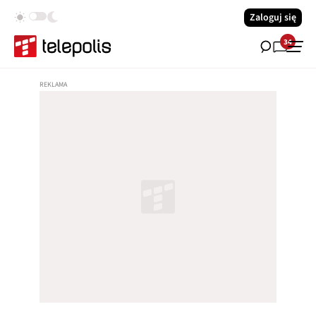
Zaloguj się
34