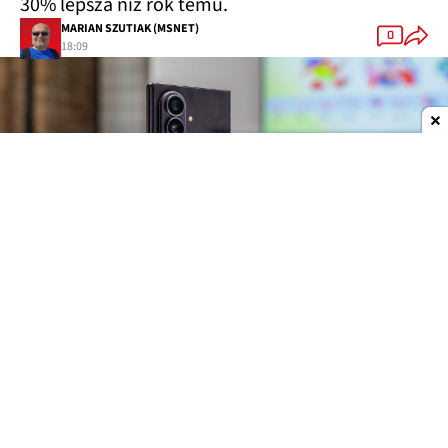
30% lepsza niż rok temu.
MARIAN SZUTIAK (MSNET)
0
18:09
Dodaj do ulubionych źródeł w Google
Trzy składaki, trzy różne pomysły
Tegoroczna rodzina
Galaxy Z
została podzielona
na trzy modele, skierowane do różnych grup