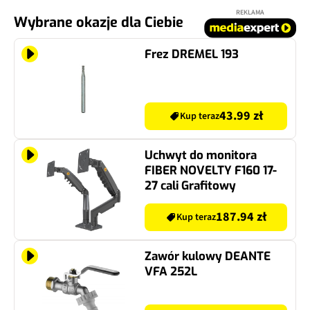
REKLAMA
Wybrane okazje dla Ciebie
Frez DREMEL 193
43.99 zł
Kup teraz
Uchwyt do monitora
FIBER NOVELTY F160 17-
27 cali Grafitowy
187.94 zł
Kup teraz
Zawór kulowy DEANTE
VFA 252L