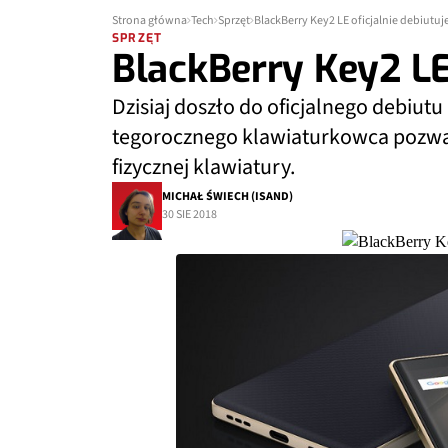
Strona główna
Tech
Sprzęt
BlackBerry Key2 LE oficjalnie debiutuj
SPRZĘT
BlackBerry Key2 LE 
Dzisiaj doszło do oficjalnego debiut
tegorocznego klawiaturkowca pozwal
fizycznej klawiatury.
MICHAŁ ŚWIECH (ISAND)
30 SIE 2018