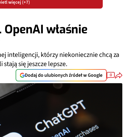
etl więcej (+7)
. OpenAI właśnie
y
 inteligencji, którzy niekoniecznie chcą za
 stają się jeszcze lepsze.
Dodaj do ulubionych źródeł w Google
0