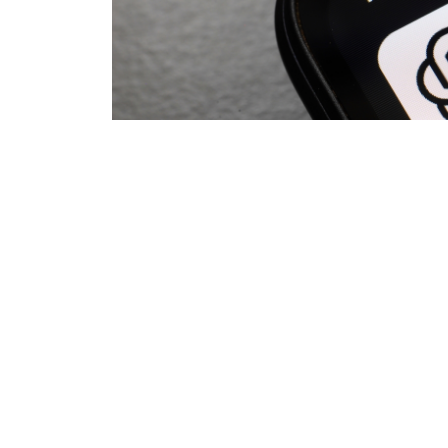
OpenAI
zwiększa możliwości
Chat
najtańszego planu Go już w przys
dostęp do rozmów tekstowych.
Zn
wiadomości, które obecnie mogą 