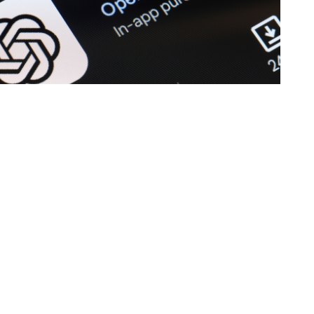
GPT.
Darmowi użytkownicy oraz abonenci
złym tygodniu otrzymają
nielimitowany
ikną więc ograniczenia dla zwykłych
przerywać dłuższe konwersacje.