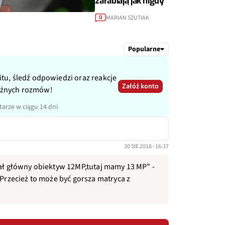
zarabiają jak nigdy
MARIAN SZUTIAK
0
Popularne
itu, śledź odpowiedzi oraz reakcje
Załóż konto
ażnych rozmów!
arze w ciągu 14 dni
30 SIE 2018 · 16:37
iał główny obiektyw 12MP,tutaj mamy 13 MP" -
 Przecież to może być gorsza matryca z