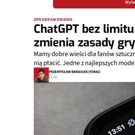
Wyświ
OPROGRAMOWANIE
ChatGPT bez limitu
zmienia zasady gr
Mamy dobre wieści dla fanów sztucznej
nią płacić. Jedne z najlepszych modeli
PRZEMYSŁAW BANASIAK (YOKAI)
21:46