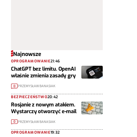
Najnowsze
OPROGRAMOWANIE
21:46
ChatGPT bez limitu. OpenAI
właśnie zmienia zasady gry
PRZEMYSŁAW BANASIAK
0
BEZPIECZEŃSTWO
20:42
Rosjanie z nowym atakiem.
Wystarczy otworzyć e-mail
PRZEMYSŁAW BANASIAK
0
OPROGRAMOWANIE
19:32