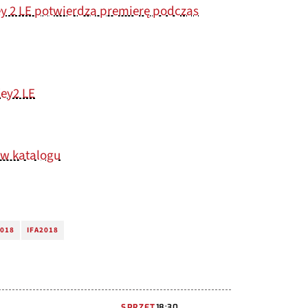
y 2 LE potwierdza premierę podczas
ey2 LE
 w katalogu
2018
IFA2018
SPRZĘT
18:30