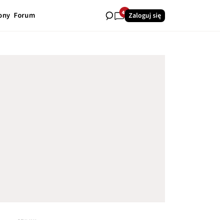
40
ony
Forum
Zaloguj się