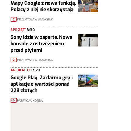
Mapy Google z nową funkcją.
Polacy z niej nie skorzystają
PRZEMYSŁAW BANASIAK
2
SPRZĘT
18:30
Sony idzie w zaparte. Nowe
konsole z ostrzeżeniem
przed płytami
PRZEMYSŁAW BANASIAK
2
APLIKACJE
17:29
Google Play: Za darmo gry i
aplikacje o wartości ponad
228 złotych
PATRYCJA KORBA
1