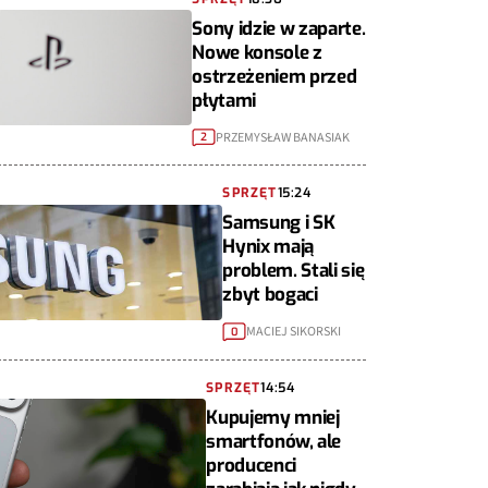
Sony idzie w zaparte.
Nowe konsole z
ostrzeżeniem przed
płytami
PRZEMYSŁAW BANASIAK
2
SPRZĘT
15:24
Samsung i SK
Hynix mają
problem. Stali się
zbyt bogaci
MACIEJ SIKORSKI
0
SPRZĘT
14:54
Kupujemy mniej
smartfonów, ale
producenci