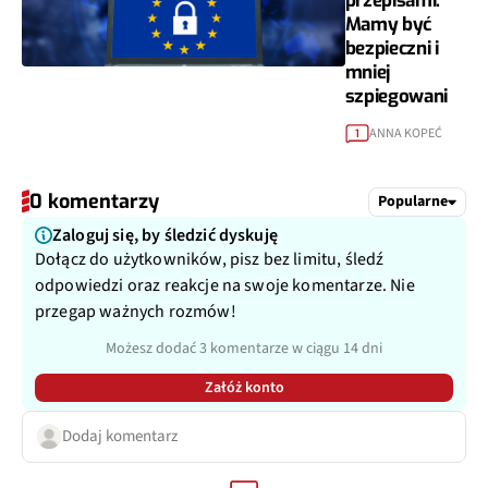
przepisami.
Mamy być
bezpieczni i
mniej
szpiegowani
ANNA KOPEĆ
1
0 komentarzy
Popularne
Zaloguj się, by śledzić dyskuję
Dołącz do użytkowników, pisz bez limitu, śledź
odpowiedzi oraz reakcje na swoje komentarze. Nie
przegap ważnych rozmów!
Możesz dodać 3 komentarze w ciągu 14 dni
Załóż konto
Dodaj komentarz