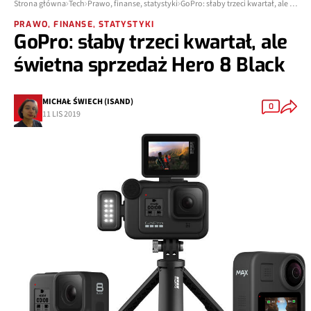
Strona główna
Tech
Prawo, finanse, statystyki
GoPro: słaby trzeci kwartał, ale świetna sprzedaż Hero 8 Black
PRAWO, FINANSE, STATYSTYKI
GoPro: słaby trzeci kwartał, ale
świetna sprzedaż Hero 8 Black
MICHAŁ ŚWIECH (ISAND)
0
11 LIS 2019