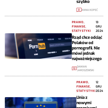
szybko
ANNA KOPEĆ
0
PRAWO,
13
FINANSE,
GRU
STATYSTYKI
2024
Rząd chce odciąć
Polaków od
pornografii. Nie
mówi jednak
najważniejszego
DAMIAN
12
JAROSZEWSKI
PRAWO,
12
FINANSE,
GRU
STATYSTYKI
2024
Unia z
nowymi