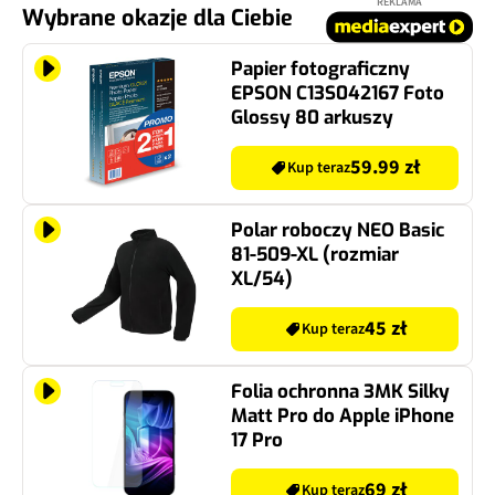
REKLAMA
Wybrane okazje dla Ciebie
Papier fotograficzny
EPSON C13S042167 Foto
Glossy 80 arkuszy
59.99 zł
Kup teraz
Polar roboczy NEO Basic
81-509-XL (rozmiar
XL/54)
45 zł
Kup teraz
Folia ochronna 3MK Silky
Matt Pro do Apple iPhone
17 Pro
69 zł
Kup teraz