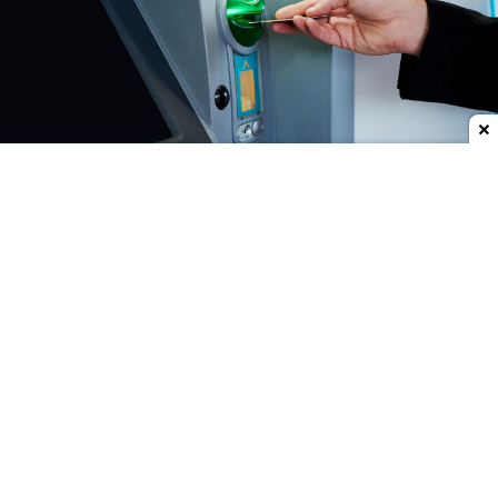
Dodaj do ulubionych źródeł w Google
Komisja Nadzoru Finansowego opublikowała
komunikat, w którym ostrzega przed dwoma
podmiotami, których nazwa może sugerować, że
są bankami. Oba trafiły na listę ostrzeżeń.
Dodatkowo KNF złożył zawiadomienie do
Prokuratury.