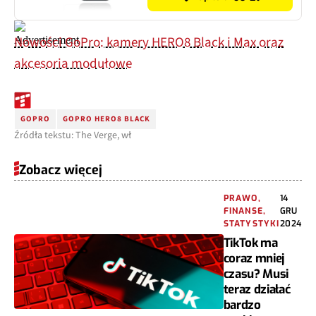
Nowości GoPro: kamery HERO8 Black i Max oraz
akcesoria modułowe
GOPRO
GOPRO HERO8 BLACK
Źródła tekstu: The Verge, wł
Zobacz więcej
PRAWO,
14
FINANSE,
GRU
STATYSTYKI
2024
TikTok ma
coraz mniej
czasu? Musi
teraz działać
bardzo