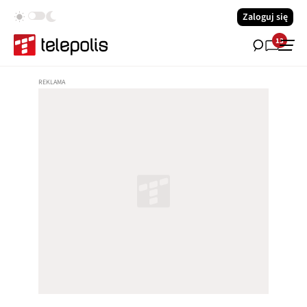
Zaloguj się
13