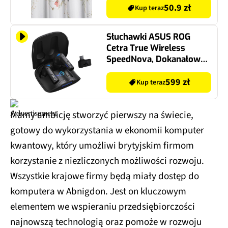
50.9 zł
Kup teraz
Słuchawki ASUS ROG
Cetra True Wireless
SpeedNova, Dokanałowe,
ANC Czarny
599 zł
Kup teraz
Mamy ambicję stworzyć pierwszy na świecie,
gotowy do wykorzystania w ekonomii komputer
kwantowy, który umożliwi brytyjskim firmom
korzystanie z niezliczonych możliwości rozwoju.
Wszystkie krajowe firmy będą miały dostęp do
komputera w Abnigdon. Jest on kluczowym
elementem we wspieraniu przedsiębiorczości
najnowszą technologią oraz pomoże w rozwoju