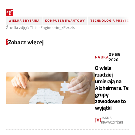
WIELKA BRYTANIA
KOMPUTER KWANTOWY
TECHNOLOGIA PRZYSZŁOŚ
Źródła zdjęć: ThisIsEngineering/Pexels
Zobacz więcej
09 SIE
NAUKA
2026
O wiele
rzadziej
umierają na
Alzheimera. Te
grupy
zawodowe to
wyjątki
JAKUB
0
KRAWCZYŃSKI