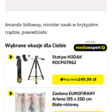
Amanda Solloway, minister nauki w brytyjskim
rządzie, powiedziała:
REKLAMA
Wybrane okazje dla Ciebie
Statyw KODAK
ROCPGTR62
249.99 zł
Kup teraz
Zasłona EUROFIRANY
Arlena 135 x 250 cm
Biało-różowy