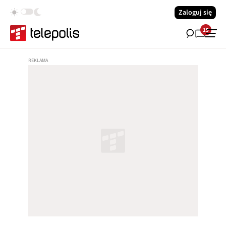
Zaloguj się
15