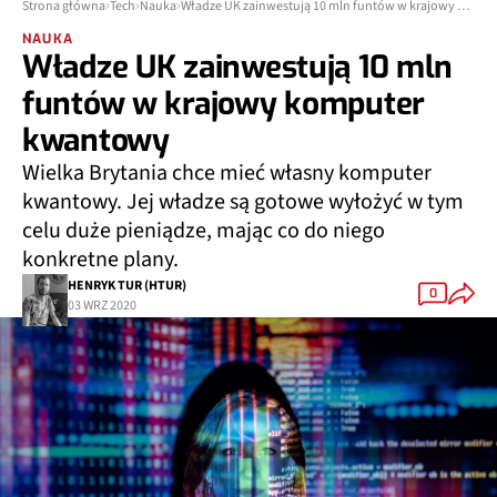
Strona główna
Tech
Nauka
Władze UK zainwestują 10 mln funtów w krajowy komputer kwantowy
NAUKA
Władze UK zainwestują 10 mln
funtów w krajowy komputer
kwantowy
Wielka Brytania chce mieć własny komputer
kwantowy. Jej władze są gotowe wyłożyć w tym
celu duże pieniądze, mając co do niego
konkretne plany.
HENRYK TUR (HTUR)
0
03 WRZ 2020