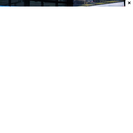
Dodaj do ulubionych źródeł w Google
Promocja na odkurzacz pionowy w Lidlu
Nie musisz już kupować na Temu i Aliexpress. W
najnowszej gazetce promocyjnej Lidla pojawiło się
urządzenie, które rzuca wyzwaniem popularnym
modelom z chińskich platform sprzedażowych,
przynajmniej pod kątem ceny.