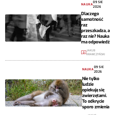
09 SIE
NAUKA
2026
Dlaczego
samotność
raz
przeszkadza, a
raz nie? Nauka
ma odpowiedź
JAKUB
0
KRAWCZYŃSKI
09 SIE
NAUKA
2026
Nie tylko
ludzie
opiekują się
zwierzętami.
To odkrycie
sporo zmienia