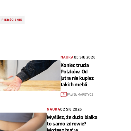
 PIERŚCIENIE
NAUKA
05 SIE 2026
Koniec trucia
Polaków. Od
jutra nie kupisz
takich mebli
PAWEŁ MARETYCZ
3
NAUKA
02 SIE 2026
Myślisz, że dużo białka
to samo zdrowie?
Możesz być w