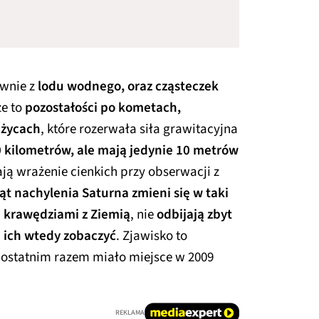
ównie z
lodu wodnego, oraz cząsteczek
że to
pozostałości po kometach,
ężycach
, które rozerwała siła grawitacyjna
 kilometrów, ale mają jedynie 10 metrów
ają wrażenie cienkich przy obserwacji z
 kąt nachylenia Saturna zmieni się w taki
ę krawędziami z Ziemią
, nie
odbijają zbyt
a ich wtedy zobaczyć
. Zjawisko to
a ostatnim razem miało miejsce w 2009
REKLAMA