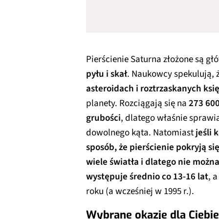
Pierścienie Saturna złożone są gł
pyłu i skał
. Naukowcy spekulują, 
asteroidach i roztrzaskanych ksi
planety. Rozciągają się na
273 600
grubości
, dlatego właśnie sprawi
dowolnego kąta. Natomiast
jeśli
sposób, że
pierścienie pokryją si
wiele światła i dlatego nie możn
występuje średnio co 13-16 lat
, 
roku (a wcześniej w 1995 r.).
Wybrane okazje dla Ciebie