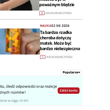
poważnym błędzie
JAKUB KRAWCZYŃSKI
2
NAUKA
02 SIE 2026
Ta bardzo rzadka
choroba dotyczy
matek. Może być
bardzo niebezpieczna
JAKUB KRAWCZYŃSKI
1
Popularne
itu, śledź odpowiedzi oraz reakcje
Załóż konto
ażnych rozmów!
arze w ciągu 14 dni