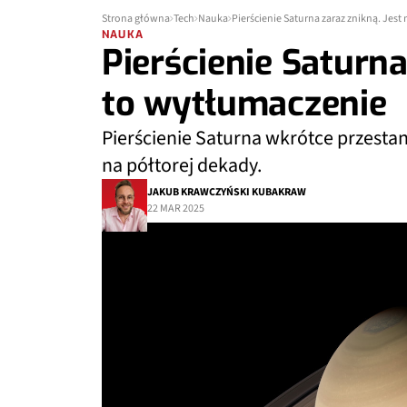
Strona główna
Tech
Nauka
Pierścienie Saturna zaraz znikną. Jes
NAUKA
Pierścienie Saturna
to wytłumaczenie
Pierścienie Saturna wkrótce przestan
na półtorej dekady.
JAKUB KRAWCZYŃSKI KUBAKRAW
22 MAR 2025