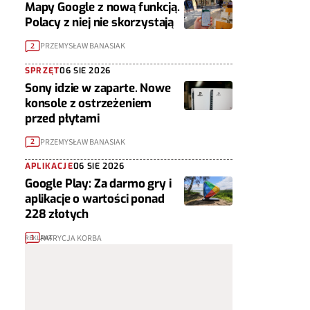
Mapy Google z nową funkcją.
Polacy z niej nie skorzystają
PRZEMYSŁAW BANASIAK
2
SPRZĘT
06 SIE 2026
Sony idzie w zaparte. Nowe
konsole z ostrzeżeniem
przed płytami
PRZEMYSŁAW BANASIAK
2
APLIKACJE
06 SIE 2026
Google Play: Za darmo gry i
aplikacje o wartości ponad
228 złotych
PATRYCJA KORBA
1