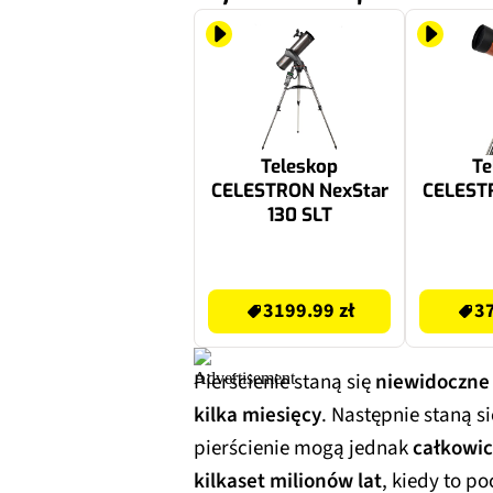
Teleskop
Te
CELESTRON NexStar
CELEST
130 SLT
3199.99 zł
3799.99 zł
3199.99 zł
37
Pierścienie staną się
niewidoczne 
kilka miesięcy
. Następnie staną 
pierścienie mogą jednak
całkowici
kilkaset milionów lat
, kiedy to po