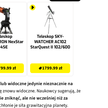
leskop
Teleskop SKY-
RON NexStar
WATCHER AC102
4SE
StarQuest II 102/600
1799.99 zł
99.99 zł
1799.99 zł
lub widoczne jedynie nieznacznie na
się znowu widoczne. Naukowcy sugerują, że
e zniknąć, ale nie wcześniej niż za
chłonie je siła grawitacyjna planety.