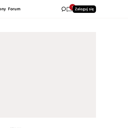
7
ony
Forum
Zaloguj się