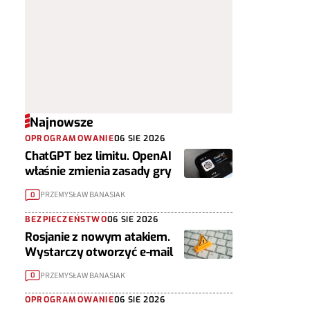
Najnowsze
OPROGRAMOWANIE
06 SIE 2026
ChatGPT bez limitu. OpenAI
właśnie zmienia zasady gry
PRZEMYSŁAW BANASIAK
0
BEZPIECZEŃSTWO
06 SIE 2026
Rosjanie z nowym atakiem.
Wystarczy otworzyć e-mail
PRZEMYSŁAW BANASIAK
0
OPROGRAMOWANIE
06 SIE 2026