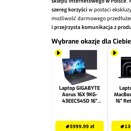
sklepu internetowego w Polsce
.
szereg korzyści
w postaci ekskluzy
możliwość darmowego przedłużeni
i przejrzysta komunikacja z pro
Wybrane okazje dla Ciebie
Laptop GIGABYTE
Lapt
Aorus 16X 9KG-
MacBoo
43EEC54SD 16"
16" Re
165Hz i7-13650HX
24GB R
16GB RAM 1TB SSD
macOS
5999.99 zł
13618.88 zł
GeForce RTX4060
5999.99 zł
13
DLSS 3, Funkcje AI