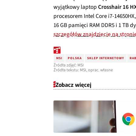
wyjątkowy laptop
Crosshair 16 
procesorem Intel Core i7-14650HX,
16 GB pamięci RAM DDR5 i 1 TB dy
szczegółów znajdziecie na stroni
MSI
POLSKA
SKLEP INTERNETOWY
RA
Źródła zdjęć: MSI
Źródła tekstu: MSI, oprac. własne
Zobacz więcej