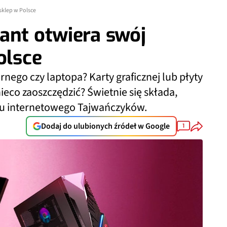
sklep w Polsce
ant otwiera swój
olsce
ego czy laptopa? Karty graficznej lub płyty
eco zaoszczędzić? Świetnie się składa,
pu internetowego Tajwańczyków.
Dodaj do ulubionych źródeł w Google
1