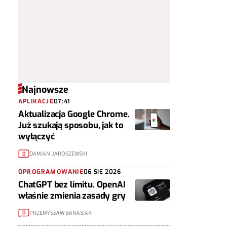
Najnowsze
APLIKACJE
07:41
Aktualizacja Google Chrome.
Już szukają sposobu, jak to
wyłączyć
DAMIAN JAROSZEWSKI
0
OPROGRAMOWANIE
06 SIE 2026
ChatGPT bez limitu. OpenAI
właśnie zmienia zasady gry
PRZEMYSŁAW BANASIAK
0