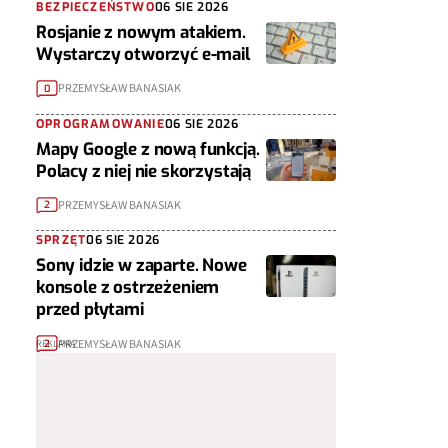
BEZPIECZEŃSTWO
06 SIE 2026
Rosjanie z nowym atakiem.
Wystarczy otworzyć e-mail
PRZEMYSŁAW BANASIAK
0
OPROGRAMOWANIE
06 SIE 2026
Mapy Google z nową funkcją.
Polacy z niej nie skorzystają
PRZEMYSŁAW BANASIAK
2
SPRZĘT
06 SIE 2026
Sony idzie w zaparte. Nowe
konsole z ostrzeżeniem
przed płytami
PRZEMYSŁAW BANASIAK
2