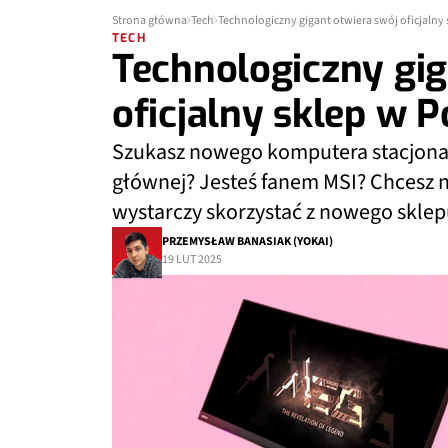
Strona główna
Tech
Technologiczny gigant otwiera swój oficjalny 
TECH
Technologiczny gig
oficjalny sklep w P
Szukasz nowego komputera stacjonarn
głównej? Jesteś fanem MSI? Chcesz ni
wystarczy skorzystać z nowego skle
PRZEMYSŁAW BANASIAK (YOKAI)
19 LUT 2025