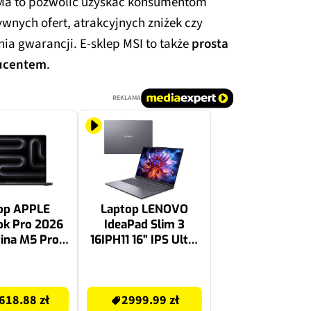
 Ma to pozwolić uzyskać konsumentom
wnych ofert, atrakcyjnych zniżek czy
a gwarancji. E-sklep MSI to także
prosta
ducentem
.
REKLAMA
op APPLE
Laptop LENOVO
k Pro 2026
IdeaPad Slim 3
tina M5 Pro
16IPH11 16" IPS Ultra
AM 1TB SSD
5-322 16GB RAM
 Gwiezdna
512GB SSD Windows
3499.99 zł
czerń
11 Home, Funkcje AI
618.88 zł
2999.99 zł