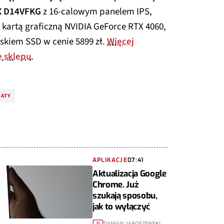
HX D14VFKG
z 16-calowym panelem IPS,
 kartą graficzną NVIDIA GeForce RTX 4060,
skiem SSD w cenie 5899 zł.
Więcej
e sklepu
.
BATY
APLIKACJE
07:41
Aktualizacja Google
Chrome. Już
szukają sposobu,
jak to wyłączyć
DAMIAN JAROSZEWSKI
0