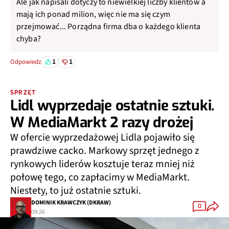
Ale jak napisali dotyczy to niewielkiej liczby klientów a
mają ich ponad milion, więc nie ma się czym
przejmować... Porządna firma dba o każdego klienta
chyba?
1
1
Odpowiedz
SPRZĘT
Lidl wyprzedaje ostatnie sztuki.
W MediaMarkt 2 razy drożej
W ofercie wyprzedażowej Lidla pojawiło się
prawdziwe cacko. Markowy sprzęt jednego z
rynkowych liderów kosztuje teraz mniej niż
połowę tego, co zapłacimy w MediaMarkt.
Niestety, to już ostatnie sztuki.
DOMINIK KRAWCZYK (DKRAW)
0
09:26