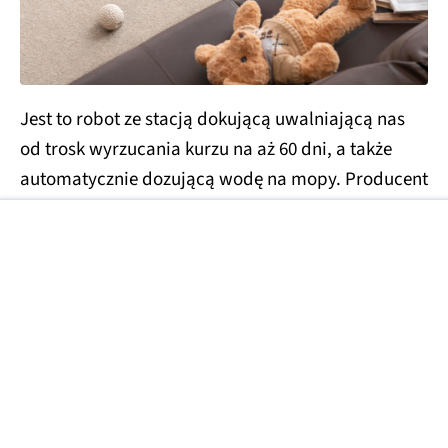
Jest to robot ze stacją dokującą uwalniającą nas
od trosk wyrzucania kurzu na aż 60 dni, a także
automatycznie dozującą wodę na mopy. Producent
do mopowania poszedł bardzo poważnie, stosując
obrotowe pady w kształcie 5-boków. Taka
konstrukcja zmniejsza ryzyko pojawiania się
martwej strefy podczas wycierania podłóg. Na
koniec procesu mopy są prane i suszone w
temperaturze 45 stopni Celsjusza, co zapobiega
rozwojowi bakterii i ogranicza nieprzyjemne
zapachy.