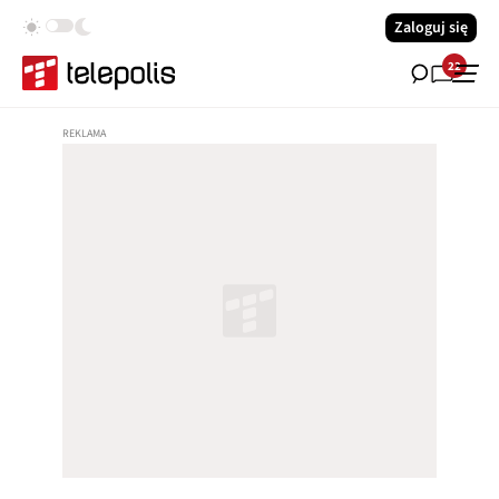
Zaloguj się
22