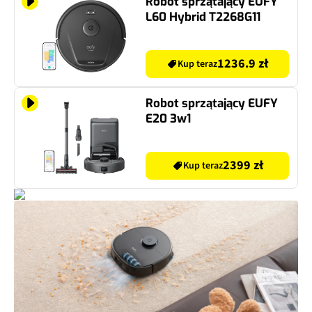
Robot sprzątający EUFY
L60 Hybrid T2268G11
1236.9 zł
Kup teraz
Robot sprzątający EUFY
E20 3w1
2399 zł
Kup teraz