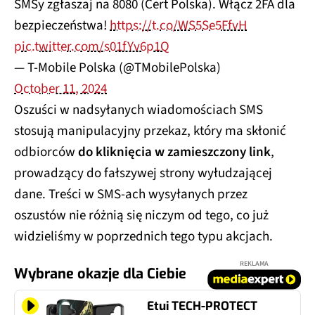
SMSy zgłaszaj na 8080 (Cert Polska). Włącz 2FA dla
bezpieczeństwa!
https://t.co/WS5Se5FfvH
pic.twitter.com/s01fYv6p1Q
— T-Mobile Polska (@TMobilePolska)
October 11, 2024
Oszuści w nadsyłanych wiadomościach SMS
stosują manipulacyjny przekaz, który ma skłonić
odbiorców
do kliknięcia w zamieszczony link
,
prowadzący do fałszywej strony wyłudzającej
dane. Treści w SMS-ach wysyłanych przez
oszustów nie różnią się niczym od tego, co już
widzieliśmy w poprzednich tego typu akcjach.
REKLAMA
Wybrane okazje dla Ciebie
Etui TECH-PROTECT