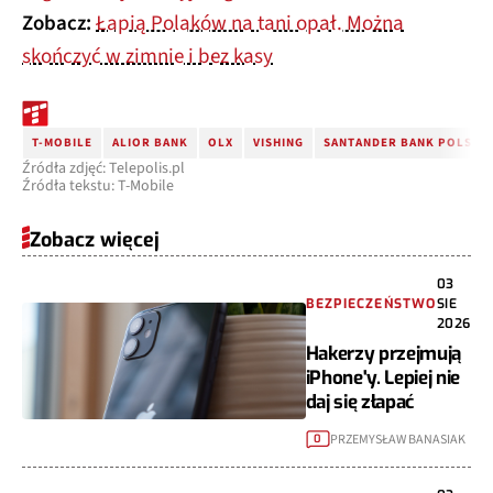
Zobacz:
Łapią Polaków na tani opał. Można
skończyć w zimnie i bez kasy
T-MOBILE
ALIOR BANK
OLX
VISHING
SANTANDER BANK POLSKA
Źródła zdjęć: Telepolis.pl
Źródła tekstu: T-Mobile
Zobacz więcej
03
BEZPIECZEŃSTWO
SIE
2026
Hakerzy przejmują
iPhone'y. Lepiej nie
daj się złapać
PRZEMYSŁAW BANASIAK
0