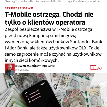
Strona główna
Tech
Bezpieczeństwo
T-Mobile ostrzega. Chodzi nie tylko o klientów operatora
BEZPIECZEŃSTWO
T-Mobile ostrzega. Chodzi nie
tylko o klientów operatora
Zespół bezpieczeństwa w T-Mobile ostrzega
przed nową kampanią smishingową,
wymierzoną w klientów banków Santander Bank
i Alior Bank, ale także użytkowników OLX. Takie
samo zagrożenie może czyhać na użytkowników
innych sieci komórkowych.
MIESZKO ZAGAŃCZYK (MIESZKO)
1
11 PAŹ 2024