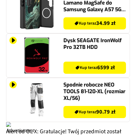
Lamano MagSafe do
Samsung Galaxy A57 5G
Verde Aura
34.99 zł
Kup teraz
Dysk SEAGATE IronWolf
Pro 32TB HDD
6599 zł
Kup teraz
Spodnie robocze NEO
TOOLS 81-120-XL (rozmiar
XL/56)
90.79 zł
Kup teraz
Alert od OL X: Gratulacje! Twój przedmiot został