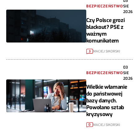
03
BEZPIECZEŃSTWO
SIE
2026
Czy Polsce grozi
blackout? PSE z
ważnym
komunikatem
MACIEJ SIKORSKI
3
03
BEZPIECZEŃSTWO
SIE
2026
Wielkie włamanie
do państwowej
bazy danych.
Powołano sztab
kryzysowy
MACIEJ SIKORSKI
0