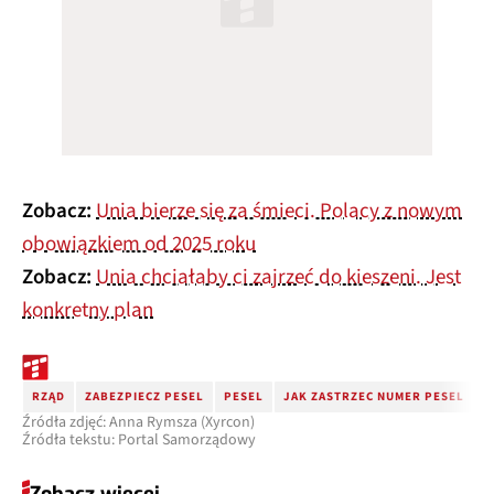
Zobacz:
Unia bierze się za śmieci. Polacy z nowym
obowiązkiem od 2025 roku
Zobacz:
Unia chciałaby ci zajrzeć do kieszeni. Jest
konkretny plan
RZĄD
ZABEZPIECZ PESEL
PESEL
JAK ZASTRZEC NUMER PESEL
C
Źródła zdjęć: Anna Rymsza (Xyrcon)
Źródła tekstu: Portal Samorządowy
Zobacz więcej