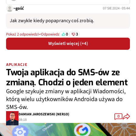
~gość
07 SIE 2024 · 05:44
Jak zwykle kiedy popaprancy coś zrobią.
0
3
Pokaż 2 odpowiedzi
Odpowiedz
Wyświetl więcej (+4)
APLIKACJE
Twoja aplikacja do SMS-ów ze
zmianą. Chodzi o jeden element
Google szykuje zmiany w aplikacji Wiadomości,
którą wielu użytkowników Androida używa do
SMS-ów.
DAMIAN JAROSZEWSKI (NER1O)
0
08:18