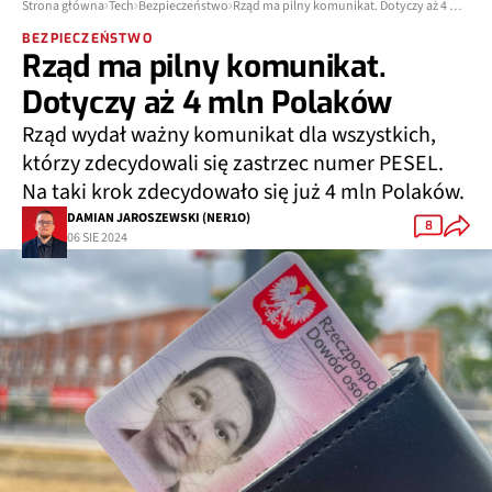
Strona główna
Tech
Bezpieczeństwo
Rząd ma pilny komunikat. Dotyczy aż 4 mln Polaków
BEZPIECZEŃSTWO
Rząd ma pilny komunikat.
Dotyczy aż 4 mln Polaków
Rząd wydał ważny komunikat dla wszystkich,
którzy zdecydowali się zastrzec numer PESEL.
Na taki krok zdecydowało się już 4 mln Polaków.
DAMIAN JAROSZEWSKI (NER1O)
8
06 SIE 2024