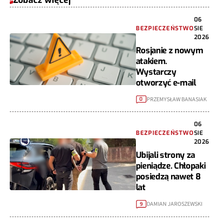
06
BEZPIECZEŃSTWO
SIE
2026
Rosjanie z nowym
atakiem.
Wystarczy
otworzyć e-mail
PRZEMYSŁAW BANASIAK
0
06
BEZPIECZEŃSTWO
SIE
2026
Ubijali strony za
pieniądze. Chłopaki
posiedzą nawet 8
lat
DAMIAN JAROSZEWSKI
9