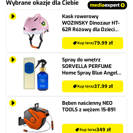
Wybrane okazje dla Ciebie
Kask rowerowy
WOZINSKY Dinozaur HT-
62R Różowy dla Dzieci
(rozmiar S)
79.99 zł
Kup teraz
Spray do wnętrz
SORVELLA PERFUME
Home Spray Blue Angel
250 ml
37.99 zł
Kup teraz
Bęben naścienny NEO
TOOLS z wężem 15-891
349 zł
Kup teraz