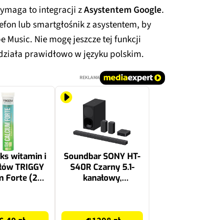
ymaga to integracji z
Asystentem Google
.
efon lub smartgłośnik z asystentem, by
Music. Nie mogę jeszcze tej funkcji
 działa prawidłowo w języku polskim.
REKLAMA
s witamin i
Soundbar SONY HT-
łów TRIGGY
S40R Czarny 5.1-
m Forte (20
kanałowy,
bletek)
Bezprzewodowy
Subwoofer, Dolby
1399.99 zł
Digital, HDMI ARC,