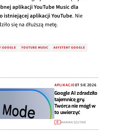
bnej aplikacji YouTube Music dla
o istniejącej aplikacji YouTube
. Nie
ziło się na dłuższą metę.
Y GOOGLE
YOUTUBE MUSIC
ASYSTENT GOOGLE
APLIKACJE
07 SIE 2026
Google AI zdradziło
tajemnicę gry.
Twórca nie mógł w
to uwierzyć
MARIAN SZUTIAK
0