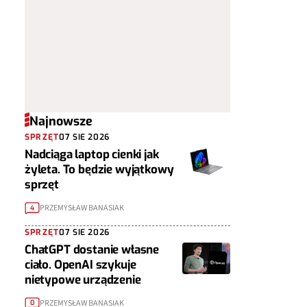
Najnowsze
SPRZĘT
07 SIE 2026
Nadciąga laptop cienki jak
żyleta. To będzie wyjątkowy
sprzęt
PRZEMYSŁAW BANASIAK
4
SPRZĘT
07 SIE 2026
ChatGPT dostanie własne
ciało. OpenAI szykuje
nietypowe urządzenie
PRZEMYSŁAW BANASIAK
0