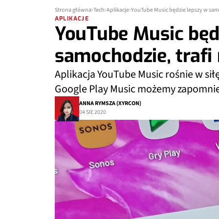
Strona główna
Tech
Aplikacje
YouTube Music będzie lepszy w samo
APLIKACJE
YouTube Music będ
samochodzie, trafi
Aplikacja YouTube Music rośnie w sił
Google Play Music możemy zapomnie
ANNA RYMSZA (XYRCON)
04 SIE 2020