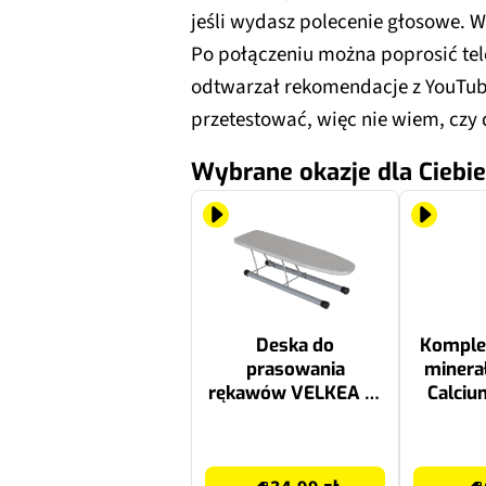
jeśli wydasz polecenie głosowe. W
Po połączeniu można poprosić tel
odtwarzał rekomendacje z YouTube 
przetestować, więc nie wiem, czy
Wybrane okazje dla Ciebie
Deska do
Komplek
prasowania
minera
rękawów VELKEA R1
Calciu
46 x 12 cm
ta
34.99 zł
7.99 zł