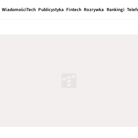
Wiadomości
Tech
Publicystyka
Fintech
Rozrywka
Rankingi
Telef