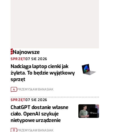
Najnowsze
SPRZĘT
07 SIE 2026
Nadciąga laptop cienki jak
żyleta. To będzie wyjątkowy
sprzęt
PRZEMYSŁAW BANASIAK
4
SPRZĘT
07 SIE 2026
ChatGPT dostanie własne
ciało. OpenAI szykuje
nietypowe urządzenie
PRZEMYSŁAW BANASIAK
0