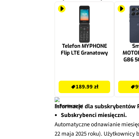
Telefon MYPHONE
Sm
Flip LTE Granatowy
MOTOR
G86 5
6.6
Gr
189.99 zł
999.99 zł
189.99 zł
9
Informacje dla subskrybentów
Subskrybenci miesięczni.
Automatyczne odnawianie miesięc
22 maja 2025 roku). Użytkownicy 