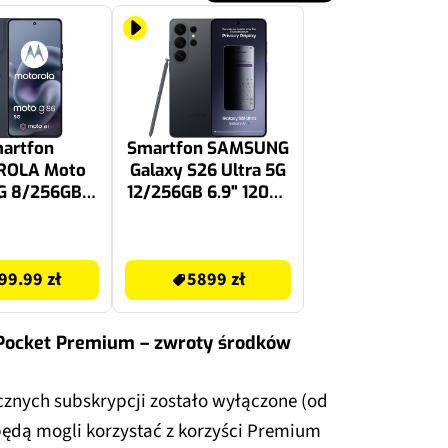
artfon
Smartfon SAMSUNG
OLA Moto
Galaxy S26 Ultra 5G
G 8/256GB
12/256GB 6.9" 120Hz
7" 120Hz
Czarny SM-S948
anatowy
5899 zł
99.99 zł
5899 zł
 Pocket Premium – zwroty środków
znych subskrypcji zostało wyłączone (od
będą mogli korzystać z korzyści Premium