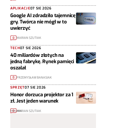
APLIKACJE
07 SIE 2026
Google AI zdradziło tajemnicę
gry. Twórca nie mógł w to
uwierzyć
MARIAN SZUTIAK
0
TECH
07 SIE 2026
40 miliardów złotych na
jedną fabrykę. Rynek pamięci
oszalał
PRZEMYSŁAW BANASIAK
0
SPRZĘT
07 SIE 2026
Honor dorzuca projektor za 1
zł. Jest jeden warunek
MARIAN SZUTIAK
0