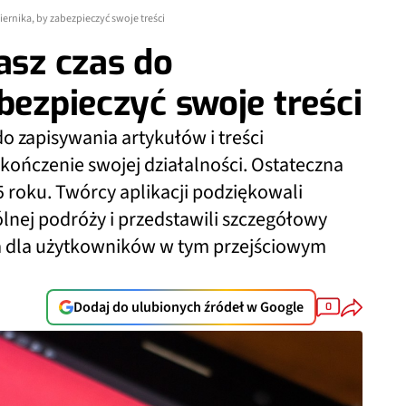
iernika, by zabezpieczyć swoje treści
asz czas do
bezpieczyć swoje treści
do zapisywania artykułów i treści
akończenie swojej działalności. Ostateczna
5 roku. Twórcy aplikacji podziękowali
nej podróży i przedstawili szczegółowy
ia dla użytkowników w tym przejściowym
Dodaj do ulubionych źródeł w Google
0