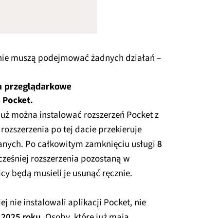
nie muszą podejmować żadnych działań –
ia przeglądarkowe
 Pocket.
już można instalować rozszerzeń Pocket z
rozszerzenia po tej dacie przekieruje
anych. Po całkowitym zamknięciu usługi
8
cześniej rozszerzenia pozostaną w
y będą musieli je usunąć ręcznie.
j nie instalowali aplikacji Pocket, nie
 2025 roku
. Osoby, które już mają