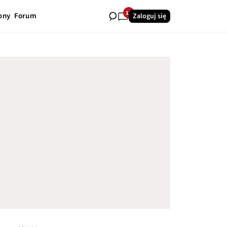
12
ony
Forum
Zaloguj się