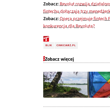
Zobacz:
Revolut rozwija działaln
fintechu dołączają trzy menedżerk
Zobacz:
Opera przejmuje fintech 
konkurencja dla Revoluta?
BLIK
CINKCIARZ.PL
Zobacz więcej