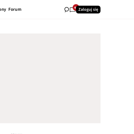
40
ony
Forum
Zaloguj się