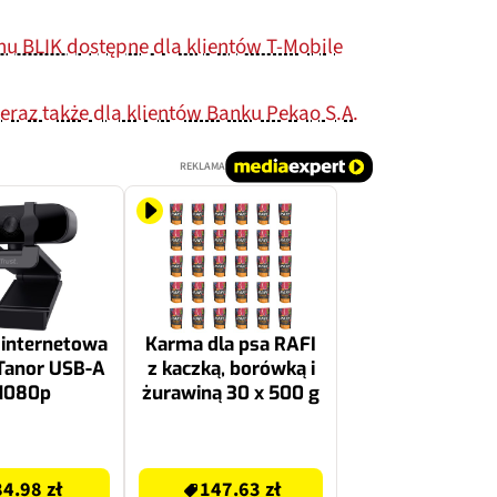
nu BLIK dostępne dla klientów T-Mobile
teraz także dla klientów Banku Pekao S.A.
REKLAMA
internetowa
Karma dla psa RAFI
Tanor USB-A
z kaczką, borówką i
 1080p
żurawiną 30 x 500 g
147.63 zł
84.98 zł
147.63 zł