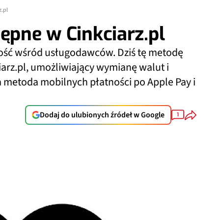
z.pl
ępne w Cinkciarz.pl
ność wśród usługodawców. Dziś tę metodę
iarz.pl, umożliwiający wymianę walut i
a metoda mobilnych płatności po Apple Pay i
Dodaj do ulubionych źródeł w Google
1