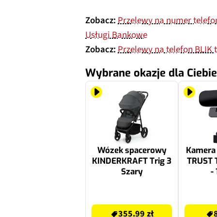
Zobacz:
Przelewy na numer telefo
Usługi Bankowe
Zobacz:
Przelewy na telefon BLIK 
Wybrane okazje dla Ciebie
Wózek spacerowy
Kamera 
KINDERKRAFT Trig 3
TRUST 
Szary
-
394.99 zł
84.98 zł
355.99 zł