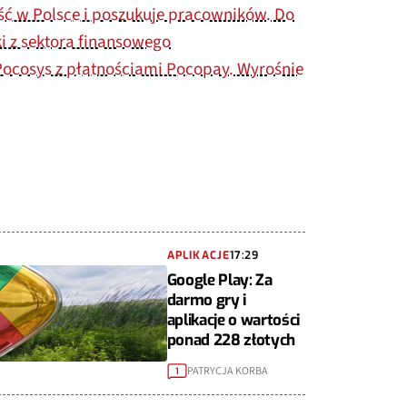
ość w Polsce i poszukuje pracowników. Do
i z sektora finansowego
Pocosys z płatnościami Pocopay. Wyrośnie
APLIKACJE
17:29
Google Play: Za
darmo gry i
aplikacje o wartości
ponad 228 złotych
PATRYCJA KORBA
1