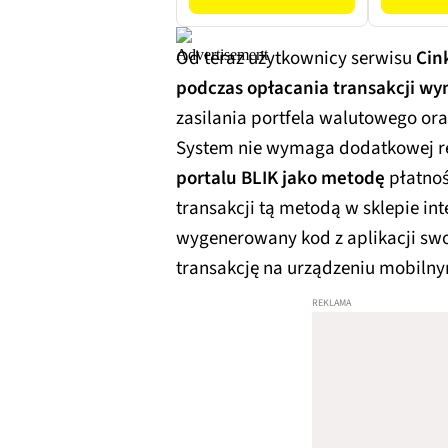
Od teraz użytkownicy serwisu
Cin
podczas opłacania transakcji w
zasilania portfela walutowego or
System nie wymaga dodatkowej rej
portalu BLIK jako metodę
płatnoś
transakcji tą metodą w sklepie in
wygenerowany kod z aplikacji sw
transakcję na urządzeniu mobiln