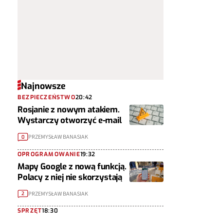
Najnowsze
BEZPIECZEŃSTWO
20:42
Rosjanie z nowym atakiem.
Wystarczy otworzyć e-mail
PRZEMYSŁAW BANASIAK
0
OPROGRAMOWANIE
19:32
Mapy Google z nową funkcją.
Polacy z niej nie skorzystają
PRZEMYSŁAW BANASIAK
2
SPRZĘT
18:30