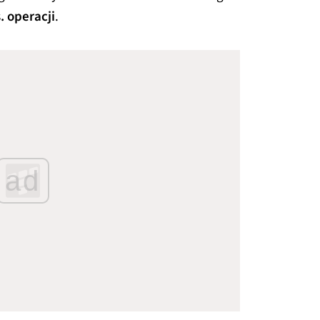
. operacji
.
ad