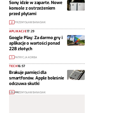
Sony idzie w zaparte. Nowe
konsole z ostrzeżeniem
przed płytami
PRZEMYSŁAW BANASIAK
2
APLIKACJE
17:29
Google Play: Za darmo gry i
aplikacje o wartości ponad
228 złotych
PATRYCJA KORBA
1
TECH
16:57
Brakuje pamięci dla
smartfonów. Apple boleśnie
odczuwa skutki
PRZEMYSŁAW BANASIAK
1