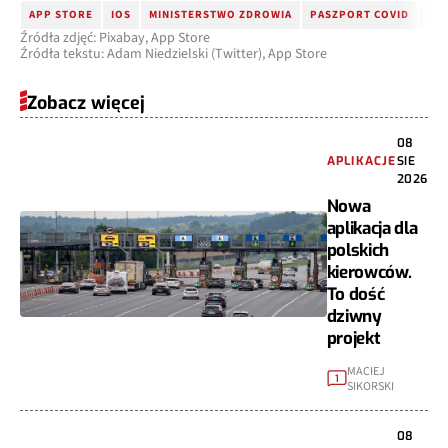
APP STORE
IOS
MINISTERSTWO ZDROWIA
PASZPORT COVID
PA
Źródła zdjęć: Pixabay, App Store
Źródła tekstu: Adam Niedzielski (Twitter), App Store
Zobacz więcej
08
APLIKACJE
SIE
2026
Nowa
aplikacja dla
polskich
kierowców.
To dość
dziwny
projekt
MACIEJ
1
SIKORSKI
08