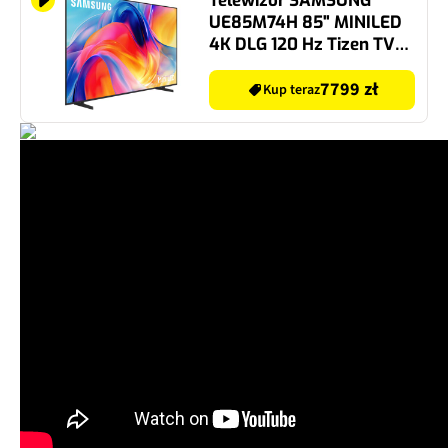
UE85M74H 85" MINILED
4K DLG 120 Hz Tizen TV
HDMI 2.1
7799 zł
Kup teraz