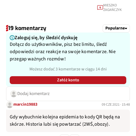
MIESZKO
4
ZAGAŃCZYK
19 komentarzy
Popularne
Zaloguj się, by śledzić dyskuję
Dołącz do użytkowników, pisz bez limitu, śledź
odpowiedzi oraz reakcje na swoje komentarze. Nie
przegap ważnych rozmów!
Możesz dodać 3 komentarze w ciągu 14 dni
Załóż konto
Dodaj komentarz
marcin19883
09 CZE 2021 · 15:48
Gdy wybuchnie kolejna epidemia to kody QR będą na
skórze. Historia lubi się powtarzać (2WŚ,obozy).