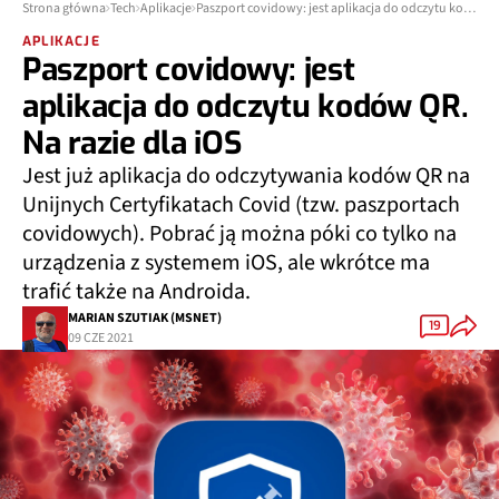
Strona główna
Tech
Aplikacje
Paszport covidowy: jest aplikacja do odczytu kodów QR. Na razie dla iOS
APLIKACJE
Paszport covidowy: jest
aplikacja do odczytu kodów QR.
Na razie dla iOS
Jest już aplikacja do odczytywania kodów QR na
Unijnych Certyfikatach Covid (tzw. paszportach
covidowych). Pobrać ją można póki co tylko na
urządzenia z systemem iOS, ale wkrótce ma
trafić także na Androida.
MARIAN SZUTIAK (MSNET)
19
09 CZE 2021