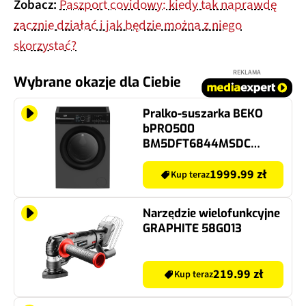
Zobacz:
Paszport covidowy: kiedy tak naprawdę
zacznie działać i jak będzie można z niego
skorzystać?
REKLAMA
Wybrane okazje dla Ciebie
Pralko-suszarka BEKO
bPRO500
BM5DFT6844MSDC
8/5kg EnergySpin
SteamCure Fast+
1999.99 zł
Kup teraz
Narzędzie wielofunkcyjne
GRAPHITE 58G013
219.99 zł
Kup teraz