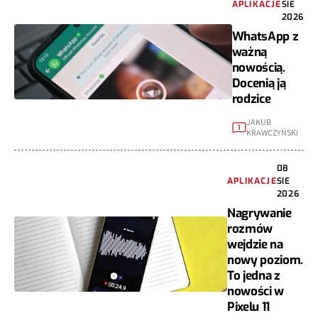
APLIKACJE
SIE
2026
WhatsApp z
ważną
nowością.
Docenią ją
rodzice
JAKUB
1
KRAWCZYŃSKI
08
APLIKACJE
SIE
2026
Nagrywanie
rozmów
wejdzie na
nowy poziom.
To jedna z
nowości w
Pixelu 11