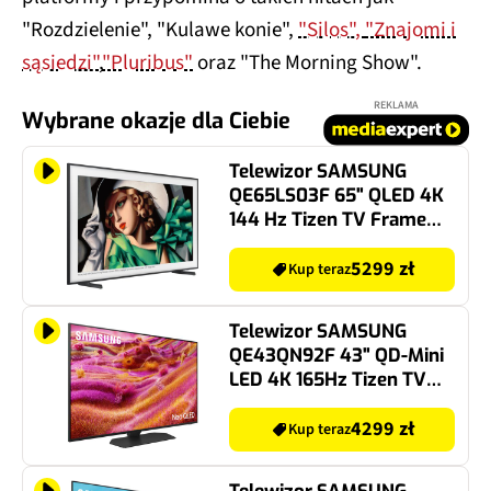
"Rozdzielenie", "Kulawe konie",
"Silos",
"Znajomi i
sąsiedzi"
,
"Pluribus"
oraz "The Morning Show".
REKLAMA
Wybrane okazje dla Ciebie
Telewizor SAMSUNG
QE65LS03F 65" QLED 4K
144 Hz Tizen TV Frame
Dolby Atmos HDMI 2.1
5299 zł
Kup teraz
Telewizor SAMSUNG
QE43QN92F 43" QD-Mini
LED 4K 165Hz Tizen TV
Dolby Atmos HDMI 2.1
4299 zł
Kup teraz
Telewizor SAMSUNG