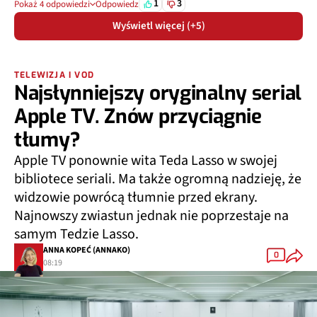
1
3
Pokaż 4 odpowiedzi
Odpowiedz
Wyświetl więcej (+5)
TELEWIZJA I VOD
Najsłynniejszy oryginalny serial
Apple TV. Znów przyciągnie
tłumy?
Apple TV ponownie wita Teda Lasso w swojej
bibliotece seriali. Ma także ogromną nadzieję, że
widzowie powrócą tłumnie przed ekrany.
Najnowszy zwiastun jednak nie poprzestaje na
samym Tedzie Lasso.
ANNA KOPEĆ (ANNAKO)
0
08:19