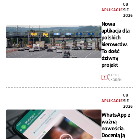
08
APLIKACJE
SIE
2026
Nowa
aplikacja dla
polskich
kierowców.
To dość
dziwny
projekt
MACIEJ
1
SIKORSKI
08
APLIKACJE
SIE
2026
WhatsApp z
ważną
nowością.
Docenią ją