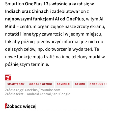
Smartfon
OnePlus 13s właśnie ukazał się w
Indiach oraz Chinach
i zadebiutował on z
najnowszymi funkcjami AI od OnePlus
, w tym
AI
Mind
– centrum organizujące nasze zrzuty ekranu,
notatki i inne typy zawartości w jednym miejscu,
tak aby później przetworzyć informacje z nich do
dalszych celów, np. do tworzenia wydarzeń. Te
nowe funkcje mają trafić na inne telefony marki w
późniejszym terminie.
SMARTFONY
GOOGLE GEMINI
GEMINI AI
GEMINI
ONEPLUS 13
Źródła zdjęć: OnePlus / Youtube.com
Źródła tekstu: Android Central, 9to5Google
Zobacz więcej