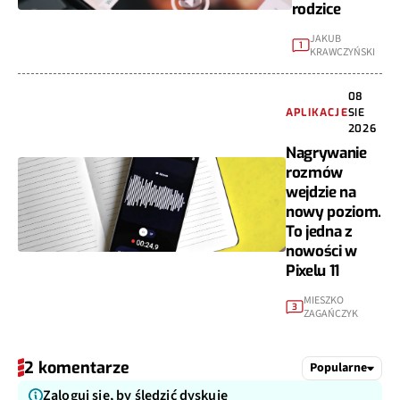
rodzice
JAKUB
1
KRAWCZYŃSKI
08
APLIKACJE
SIE
2026
Nagrywanie
rozmów
wejdzie na
nowy poziom.
To jedna z
nowości w
Pixelu 11
MIESZKO
3
ZAGAŃCZYK
2 komentarze
Popularne
Zaloguj się, by śledzić dyskuję