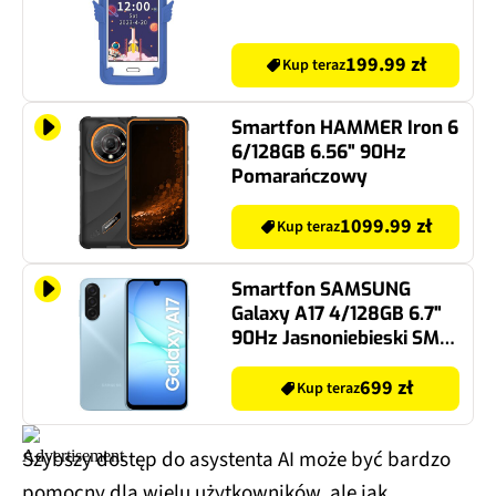
199.99 zł
Kup teraz
Smartfon HAMMER Iron 6
6/128GB 6.56" 90Hz
Pomarańczowy
1099.99 zł
Kup teraz
Smartfon SAMSUNG
Galaxy A17 4/128GB 6.7"
90Hz Jasnoniebieski SM-
A175
699 zł
Kup teraz
Szybszy dostęp do asystenta AI może być bardzo
pomocny dla wielu użytkowników, ale jak