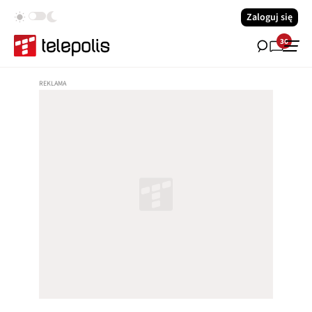
Zaloguj się
36