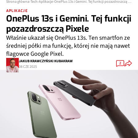
Strona główna
Tech
Aplikacje
OnePlus 13s i Gemini. Tej funkcji pozazdroszczą Pixele
APLIKACJE
OnePlus 13s i Gemini. Tej funkcji
pozazdroszczą Pixele
Właśnie ukazał się OnePlus 13s. Ten smartfon ze
średniej półki ma funkcję, której nie mają nawet
flagowce Google Pixel.
JAKUB KRAWCZYŃSKI KUBAKRAW
2
08 CZE 2025