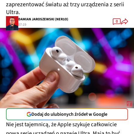
zaprezentować światu aż trzy urządzenia z serii
Ultra.
DAMIAN JAROSZEWSKI (NER1O)
0
07:19
Dodaj do ulubionych źródeł w Google
Nie jest tajemnicą, że Apple szykuje całkowicie
nową serię urządzeń o nazwie Ultra. Mają to być