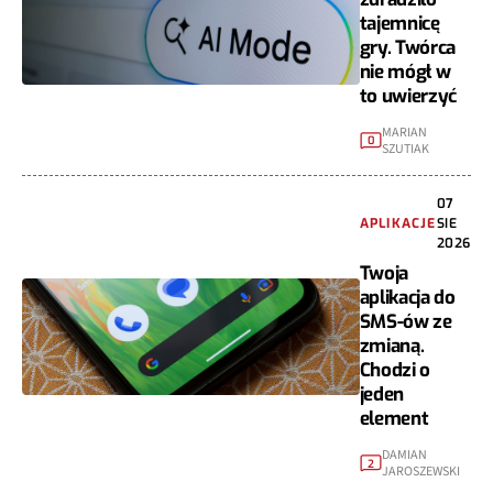
tajemnicę
gry. Twórca
nie mógł w
to uwierzyć
MARIAN
0
SZUTIAK
07
APLIKACJE
SIE
2026
Twoja
aplikacja do
SMS-ów ze
zmianą.
Chodzi o
jeden
element
DAMIAN
2
JAROSZEWSKI