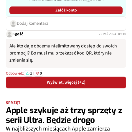
Załóż konto
Dodaj komentarz
~gość
22 PAŹ 2024 · 09:10
Ale kto daje obcemu nielimitowany dostęp do swoich
promocji? Bo musi mu przekazać kod QR, który nie
zmienia się.
1
0
Odpowiedz
Wyświetl więcej (+2)
SPRZĘT
Apple szykuje aż trzy sprzęty z
serii Ultra. Będzie drogo
W najbliższych miesiącach Apple zamierza