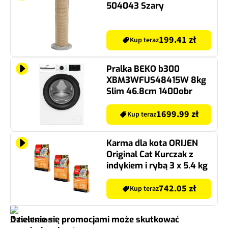
504043 Szary
199.41 zł
Kup teraz
Pralka BEKO b300
XBM3WFUS48415W 8kg
Slim 46.8cm 1400obr
1699.99 zł
Kup teraz
Karma dla kota ORIJEN
Original Cat Kurczak z
indykiem i rybą 3 x 5.4 kg
742.05 zł
Kup teraz
Dzielenie się promocjami może skutkować