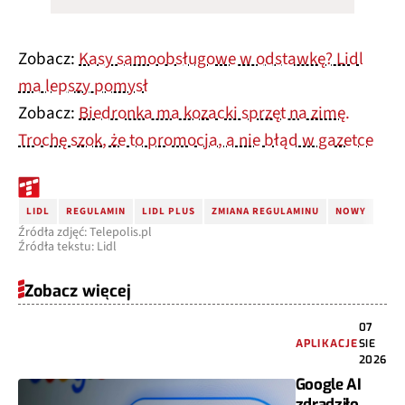
Zobacz:
Kasy samoobsługowe w odstawkę? Lidl
ma lepszy pomysł
Zobacz:
Biedronka ma kozacki sprzęt na zimę.
Trochę szok, że to promocja, a nie błąd w gazetce
LIDL
REGULAMIN
LIDL PLUS
ZMIANA REGULAMINU
NOWY
Źródła zdjęć: Telepolis.pl
Źródła tekstu: Lidl
Zobacz więcej
07
APLIKACJE
SIE
2026
Google AI
zdradziło