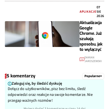
07
APLIKACJE
SIE
2026
Aktualizacja
Google
Chrome. Już
szukają
sposobu, jak
to wyłączyć
DAMIAN
1
JAROSZEWSKI
5 komentarzy
Popularne
Zaloguj się, by śledzić dyskuję
Dołącz do użytkowników, pisz bez limitu, śledź
odpowiedzi oraz reakcje na swoje komentarze. Nie
przegap ważnych rozmów!
Możesz dodać 3 komentarze w ciągu 14 dni