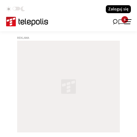
Zaloguj się
9