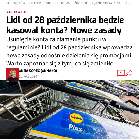
Strona główna
Tech
Aplikacje
Lidl od 28 października będzie kasował konta? Nowe zasady
APLIKACJE
Lidl od 28 października będzie
kasował konta? Nowe zasady
Usunięcie konta za złamanie punktu w
regulaminie? Lidl od 28 października wprowadza
nowe zasady odnośnie dzielenia się promocjami.
Warto zapoznać się z tym, co się zmieniło.
ANNA KOPEĆ (ANNAKO)
5
22 PAŹ 2024