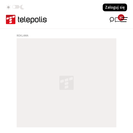
Zaloguj się
35