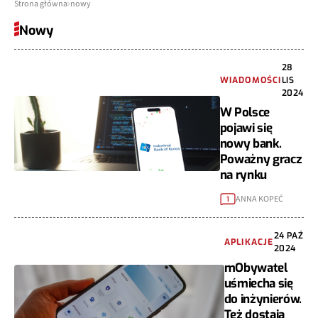
Strona główna
nowy
Nowy
28
WIADOMOŚCI
LIS
2024
W Polsce
pojawi się
nowy bank.
Poważny gracz
na rynku
ANNA KOPEĆ
1
24 PAŹ
APLIKACJE
2024
mObywatel
uśmiecha się
do inżynierów.
Też dostają