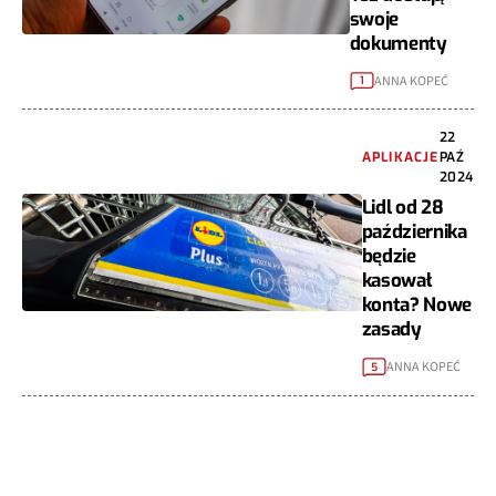
swoje
dokumenty
ANNA KOPEĆ
1
22
APLIKACJE
PAŹ
2024
Lidl od 28
października
będzie
kasował
konta? Nowe
zasady
ANNA KOPEĆ
5