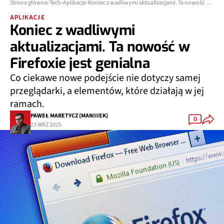
Strona główna
Tech
Aplikacje
Koniec z wadliwymi aktualizacjami. Ta nowość w Firefoxie jest genialna
APLIKACJE
Koniec z wadliwymi
aktualizacjami. Ta nowość w
Firefoxie jest genialna
Co ciekawe nowe podejście nie dotyczy samej
przeglądarki, a elementów, które działają w jej
ramach.
PAWEŁ MARETYCZ (MANIIIEK)
0
23 WRZ 2025