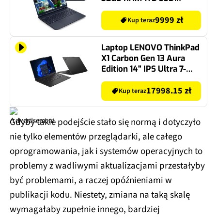
GeForce RTX5070 DLSS 4
Windows 11 Home
9999 zł
Kup teraz
Laptop LENOVO ThinkPad
X1 Carbon Gen 13 Aura
Edition 14" IPS Ultra 7-
255U 32GB RAM 1TB SSD
Windows 11 Professional,
17998.15 zł
Kup teraz
Funkcje AI
Gdyby takie podejście stało się normą i dotyczyło
nie tylko elementów przeglądarki, ale całego
oprogramowania, jak i systemów operacyjnych to
problemy z wadliwymi aktualizacjami przestałyby
być problemami, a raczej opóźnieniami w
publikacji kodu. Niestety, zmiana na taką skalę
wymagałaby zupełnie innego, bardziej