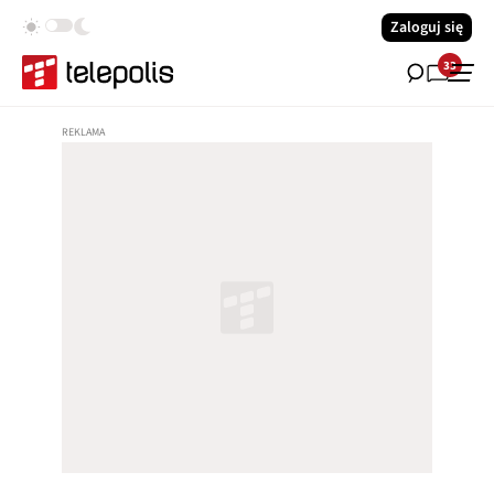
Zaloguj się
33