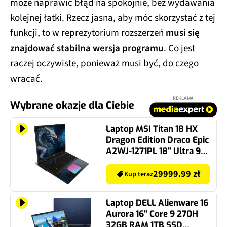
może naprawić błąd na spokojnie, bez wydawania
kolejnej łatki. Rzecz jasna, aby móc skorzystać z tej
funkcji, to w reprezytorium rozszerzeń
musi się
znajdować stabilna wersja programu
. Co jest
raczej oczywiste, ponieważ musi być, do czego
wracać.
REKLAMA
Wybrane okazje dla Ciebie
Laptop MSI Titan 18 HX
Dragon Edition Draco Epic
A2WJ-1271PL 18" Ultra 9-
290HX 96GB RAM 2 x 2TB
SSD GeForce RTX5090
29999.99 zł
Kup teraz
DLSS 4 Windows 11
Professional, Funkcje AI
Laptop DELL Alienware 16
Aurora 16" Core 9 270H
32GB RAM 1TB SSD