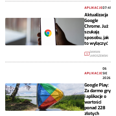
APLIKACJE
07:41
Aktualizacja
Google
Chrome. Już
szukają
sposobu, jak
to wyłączyć
DAMIAN
1
JAROSZEWSKI
06
APLIKACJE
SIE
2026
Google Play:
Za darmo gry
i aplikacje o
wartości
ponad 228
złotych