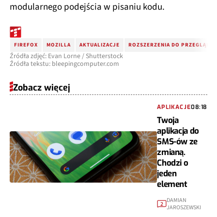
modularnego podejścia w pisaniu kodu.
FIREFOX
MOZILLA
AKTUALIZACJE
ROZSZERZENIA DO PRZEGLĄDAR
Źródła zdjęć: Evan Lorne / Shutterstock
Źródła tekstu: bleepingcomputer.com
Zobacz więcej
APLIKACJE
08:18
Twoja
aplikacja do
SMS-ów ze
zmianą.
Chodzi o
jeden
element
DAMIAN
2
JAROSZEWSKI