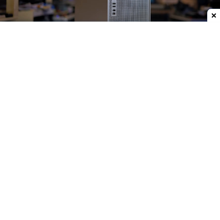
Dodaj do ulubionych źródeł w Google
Dokładnie 20 lat temu,
7 sierpnia 2006 roku
, Steve
Jobs wyszedł na scenę WWDC i zaprezentował
pierwszego Maca Pro.
Był to nie tylko początek
zupełnie nowej rodziny komputerów
Apple
, ale
również ostatni element wielkiej
przesiadki firmy z
procesorów PowerPC na układy Intela.