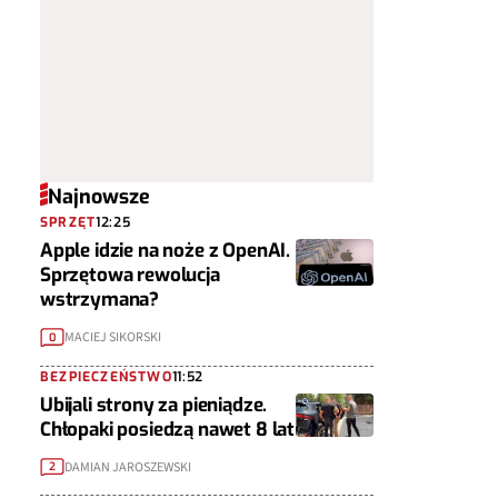
Najnowsze
SPRZĘT
12:25
Apple idzie na noże z OpenAI.
Sprzętowa rewolucja
wstrzymana?
MACIEJ SIKORSKI
0
BEZPIECZEŃSTWO
11:52
Ubijali strony za pieniądze.
Chłopaki posiedzą nawet 8 lat
DAMIAN JAROSZEWSKI
2