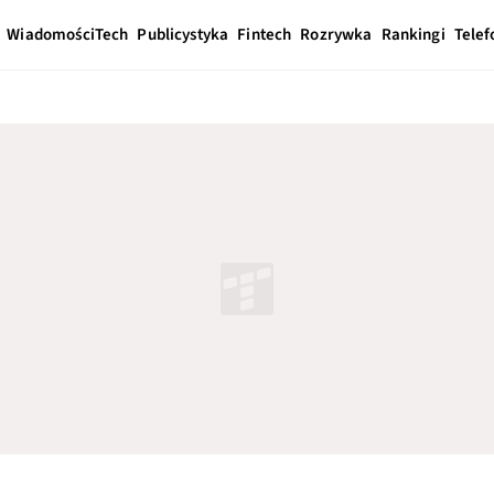
Wiadomości
Tech
Publicystyka
Fintech
Rozrywka
Rankingi
Telef