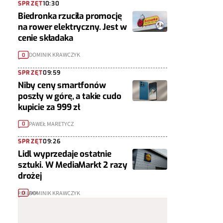
SPRZĘT
10:30
Biedronka rzuciła promocję
na rower elektryczny. Jest w
cenie składaka
DOMINIK KRAWCZYK
0
SPRZĘT
09:59
Niby ceny smartfonów
poszły w górę, a takie cudo
kupicie za 999 zł
PAWEŁ MARETYCZ
0
SPRZĘT
09:26
Lidl wyprzedaje ostatnie
sztuki. W MediaMarkt 2 razy
drożej
DOMINIK KRAWCZYK
0