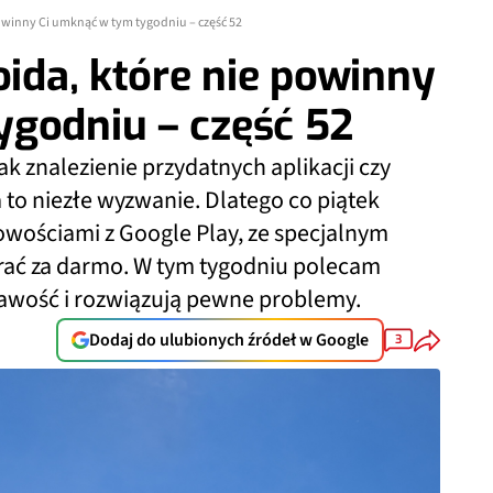
powinny Ci umknąć w tym tygodniu – część 52
oida, które nie powinny
ygodniu – część 52
ak znalezienie przydatnych aplikacji czy
to niezłe wyzwanie. Dlatego co piątek
nowościami z Google Play, ze specjalnym
brać za darmo. W tym tygodniu polecam
ekawość i rozwiązują pewne problemy.
Dodaj do ulubionych źródeł w Google
3