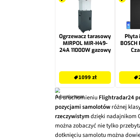
Ogrzewacz tarasowy
Płyta 
MIRPOL MIR-H49-
BOSCH 
24A 11000W gazowy
Cza
1099 zł
3099 zł
1099 zł
Po uruchomieniu
Flightradar24 p
pozycjami samolotów
różnej klasy
rzeczywistym
dzięki nadajnikom G
można zobaczyć nie tylko przebytą
dotknięciu samolotu można dowied