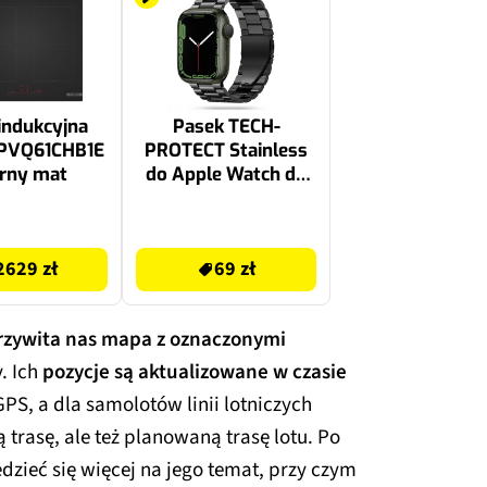
indukcyjna
Pasek TECH-
PVQ61CHB1E
PROTECT Stainless
rny mat
do Apple Watch do
koperty
44/45/46/49 mm
69 zł
Czarny
2629 zł
69 zł
rzywita nas mapa z oznaczonymi
. Ich
pozycje są aktualizowane w czasie
PS, a dla samolotów linii lotniczych
 trasę, ale też planowaną trasę lotu. Po
zieć się więcej na jego temat, przy czym