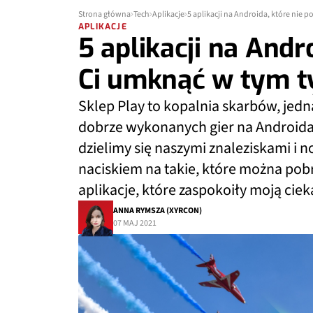
Strona główna
Tech
Aplikacje
5 aplikacji na Androida, które nie 
APLIKACJE
5 aplikacji na Andr
Ci umknąć w tym t
Sklep Play to kopalnia skarbów, jedn
dobrze wykonanych gier na Androida 
dzielimy się naszymi znaleziskami i 
naciskiem na takie, które można po
aplikacje, które zaspokoiły moją ci
ANNA RYMSZA (XYRCON)
07 MAJ 2021