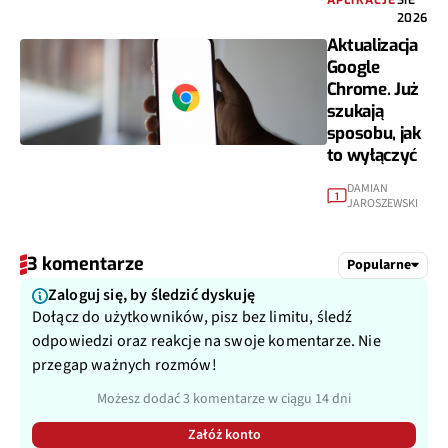
APLIKACJE
SIE
2026
Aktualizacja
Google
Chrome. Już
szukają
sposobu, jak
to wyłączyć
DAMIAN
1
JAROSZEWSKI
3 komentarze
Popularne
Zaloguj się, by śledzić dyskuję
Dołącz do użytkowników, pisz bez limitu, śledź
odpowiedzi oraz reakcje na swoje komentarze. Nie
przegap ważnych rozmów!
Możesz dodać 3 komentarze w ciągu 14 dni
Załóż konto