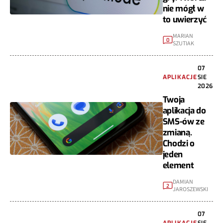
nie mógł w
to uwierzyć
MARIAN
0
SZUTIAK
07
APLIKACJE
SIE
2026
Twoja
aplikacja do
SMS-ów ze
zmianą.
Chodzi o
jeden
element
DAMIAN
2
JAROSZEWSKI
07