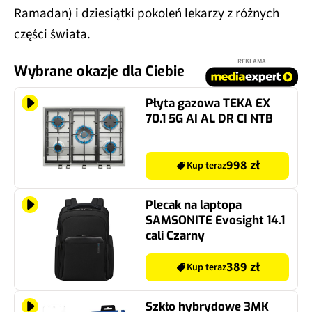
Ramadan) i dziesiątki pokoleń lekarzy z różnych
części świata.
REKLAMA
Wybrane okazje dla Ciebie
Płyta gazowa TEKA EX
70.1 5G AI AL DR CI NTB
998 zł
Kup teraz
Plecak na laptopa
SAMSONITE Evosight 14.1
cali Czarny
389 zł
Kup teraz
Szkło hybrydowe 3MK