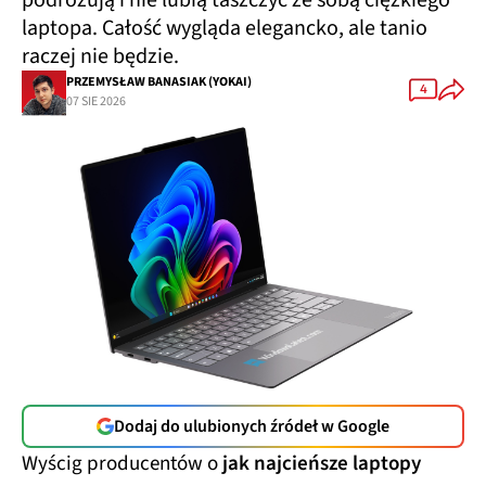
podróżują i nie lubią taszczyć ze sobą ciężkiego
laptopa. Całość wygląda elegancko, ale tanio
raczej nie będzie.
PRZEMYSŁAW BANASIAK (YOKAI)
4
07 SIE 2026
Dodaj do ulubionych źródeł w Google
Wyścig producentów o
jak najcieńsze laptopy