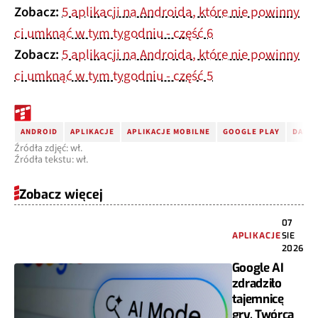
Zobacz:
5 aplikacji na Androida, które nie powinny
ci umknąć w tym tygodniu - część 6
Zobacz:
5 aplikacji na Androida, które nie powinny
ci umknąć w tym tygodniu - część 5
ANDROID
APLIKACJE
APLIKACJE MOBILNE
GOOGLE PLAY
DARM
Źródła zdjęć: wł.
Źródła tekstu: wł.
Zobacz więcej
07
APLIKACJE
SIE
2026
Google AI
zdradziło
tajemnicę
gry. Twórca