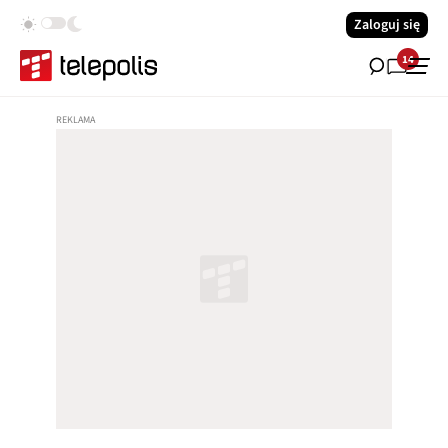
Zaloguj się
14