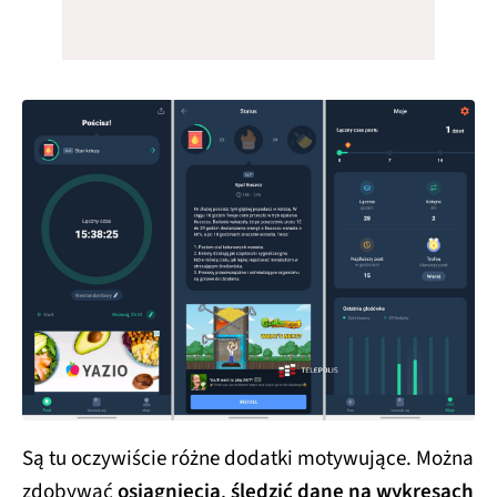
Są tu oczywiście różne dodatki motywujące. Można
zdobywać
osiągnięcia
,
śledzić dane na wykresach