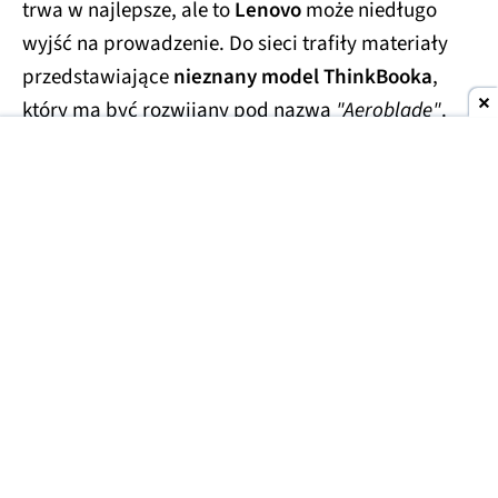
trwa w najlepsze, ale to
Lenovo
może niedługo
wyjść na prowadzenie. Do sieci trafiły materiały
przedstawiające
nieznany model ThinkBooka
,
który ma być rozwijany pod nazwą
"Aeroblade"
.
Jego obudowa wygląda
wręcz absurdalnie
smukło.