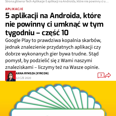
Strona główna
Tech
Aplikacje
5 aplikacji na Androida, które nie powinny ci umknąć w tym tygodniu – część 10
APLIKACJE
5 aplikacji na Androida, które
nie powinny ci umknąć w tym
tygodniu – część 10
Google Play to prawdziwa kopalnia skarbów,
jednak znalezienie przydatnych aplikacji czy
dobrze wykonanych gier bywa trudne. Stąd
pomysł, by podzielić się z Wami naszymi
znaleziskami – liczymy też na Wasze opinie.
ANNA RYMSZA (XYRCON)
3
12 CZE 2020