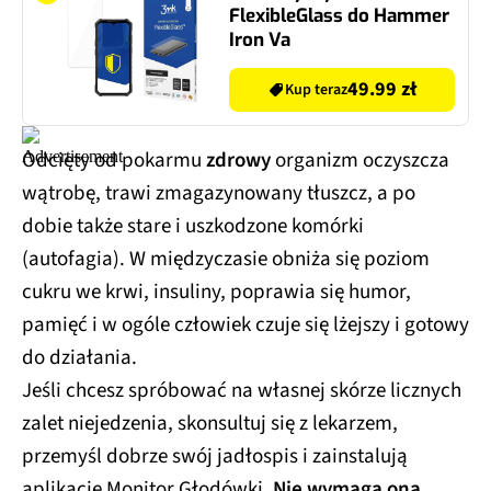
FlexibleGlass do Hammer
Iron Va
49.99 zł
Kup teraz
Odcięty od pokarmu
zdrowy
organizm oczyszcza
wątrobę, trawi zmagazynowany tłuszcz, a po
dobie także stare i uszkodzone komórki
(autofagia). W międzyczasie obniża się poziom
cukru we krwi, insuliny, poprawia się humor,
pamięć i w ogóle człowiek czuje się lżejszy i gotowy
do działania.
Jeśli chcesz spróbować na własnej skórze licznych
zalet niejedzenia, skonsultuj się z lekarzem,
przemyśl dobrze swój jadłospis i zainstalują
aplikację Monitor Głodówki.
Nie wymaga ona