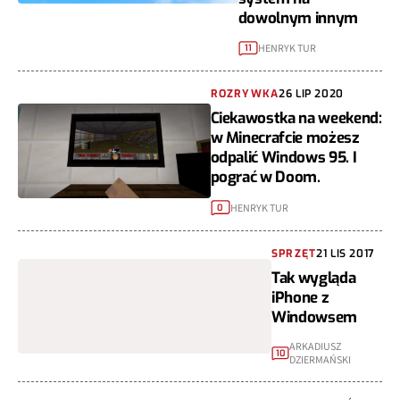
dowolnym innym
HENRYK TUR
11
ROZRYWKA
26 LIP 2020
Ciekawostka na weekend:
w Minecrafcie możesz
odpalić Windows 95. I
pograć w Doom.
HENRYK TUR
0
SPRZĘT
21 LIS 2017
Tak wygląda
iPhone z
Windowsem
ARKADIUSZ
10
DZIERMAŃSKI