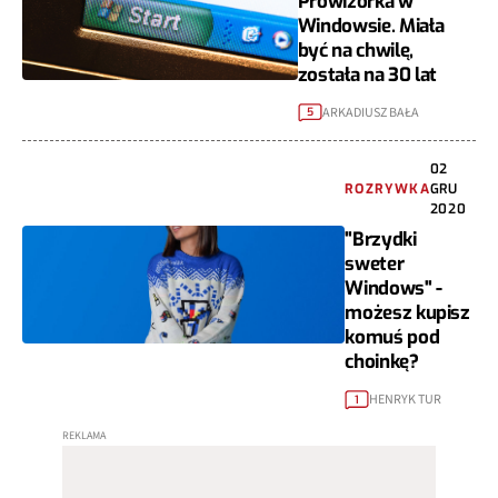
Prowizorka w
Windowsie. Miała
być na chwilę,
została na 30 lat
ARKADIUSZ BAŁA
5
02
ROZRYWKA
GRU
2020
"Brzydki
sweter
Windows" -
możesz kupisz
komuś pod
choinkę?
HENRYK TUR
1