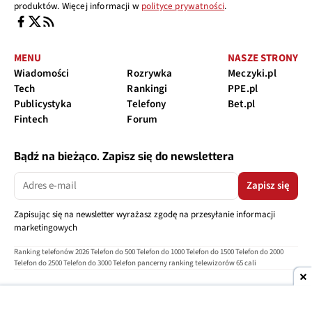
produktów. Więcej informacji w
polityce prywatności
.
MENU
NASZE STRONY
Wiadomości
Rozrywka
Meczyki.pl
Tech
Rankingi
PPE.pl
Publicystyka
Telefony
Bet.pl
Fintech
Forum
Bądź na bieżąco. Zapisz się do newslettera
Zapisz się
Zapisując się na newsletter wyrażasz zgodę na przesyłanie informacji
marketingowych
Ranking telefonów 2026
Telefon do 500
Telefon do 1000
Telefon do 1500
Telefon do 2000
Telefon do 2500
Telefon do 3000
Telefon pancerny
ranking telewizorów 65 cali
O nas
Reklama
Regulamin
Polityka prywatności
Kontakt