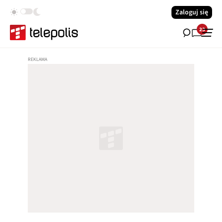
Zaloguj się
23