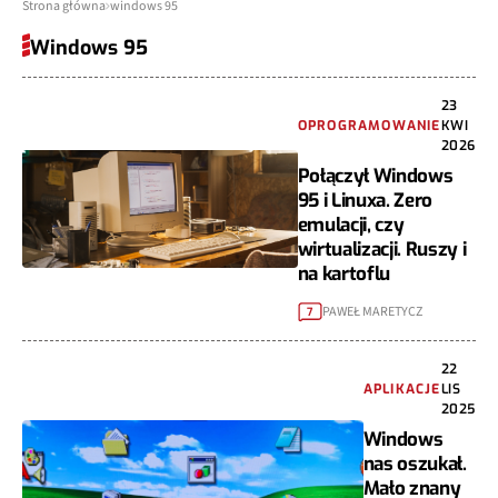
Strona główna
windows 95
Windows 95
23
OPROGRAMOWANIE
KWI
2026
Połączył Windows
95 i Linuxa. Zero
emulacji, czy
wirtualizacji. Ruszy i
na kartoflu
PAWEŁ MARETYCZ
7
22
APLIKACJE
LIS
2025
Windows
nas oszukał.
Mało znany