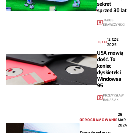
sekret
sprzed 30 lat
JAKUB
6
KRAWCZYŃSKI
12 CZE
TECH
2025
USA mówią
dość. To
koniec
dyskietek i
Windowsa
95
PRZEMYSŁAW
0
BANASIAK
25
OPROGRAMOWANIE
MAR
2024