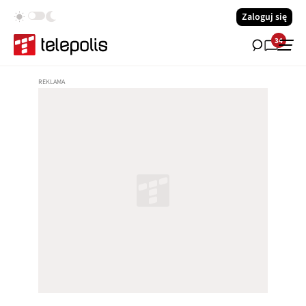
Zaloguj się
34