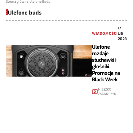
Strona główna
Ulefone Buds
Ulefone buds
17
WIADOMOŚCI
LIS
2023
Ulefone
rozdaje
słuchawki i
głośniki.
Promocja na
Black Week
MIESZKO
0
ZAGAŃCZYK