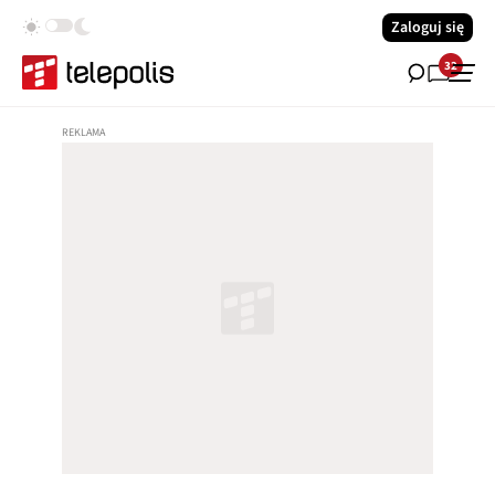
Zaloguj się
32