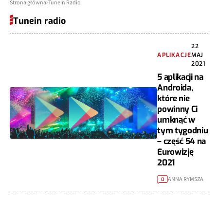
Strona główna
Tunein Radio
Tunein radio
22
APLIKACJE
MAJ
2021
5 aplikacji na
Androida,
które nie
powinny Ci
umknąć w
tym tygodniu
– część 54 na
Eurowizję
2021
ANNA RYMSZA
0