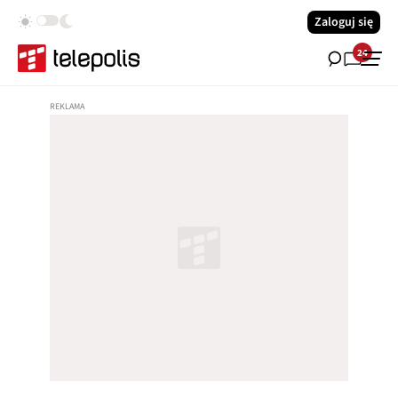
Zaloguj się
24