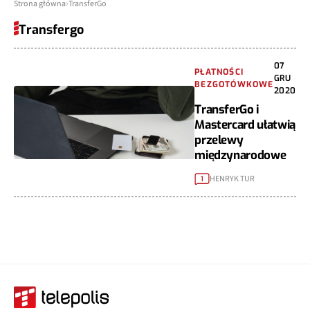
Strona główna
TransferGo
Transfergo
07
PŁATNOŚCI
GRU
BEZGOTÓWKOWE
2020
TransferGo i
Mastercard ułatwią
przelewy
międzynarodowe
HENRYK TUR
1