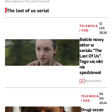
Strona główna
The Last of Us serial
The last of us serial
12
TELEWIZJA
CZE
I VOD
2026
Będzie nowy
aktor w
serialu "The
Last Of Us".
Tego się nikt
nie
spodziewał
ANNA KOPEĆ
0
05
TELEWIZJA
SIE
I VOD
2024
Drugi sezon