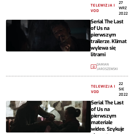
27
TELEWIZJA I
WRZ
VOD
2022
Serial The Last
of Us na
pierwszym
trailerze. Klimat
wylewa się
litrami
DAMIAN
0
JAROSZEWSKI
22
TELEWIZJA I
SIE
VOD
2022
Serial The Last
of Us na
pierwszym
materiale
wideo. Szykuje