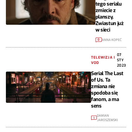
tego serialu
zmiecie z
planszy.
Zwiastun już
w sieci
ANNA KOPEĆ
0
07
TELEWIZJA I
STY
VOD
2023
Serial The Last
of Us. Ta
zmiana nie
spodoba się
fanom, a ma
sens
DAMIAN
1
JAROSZEWSKI