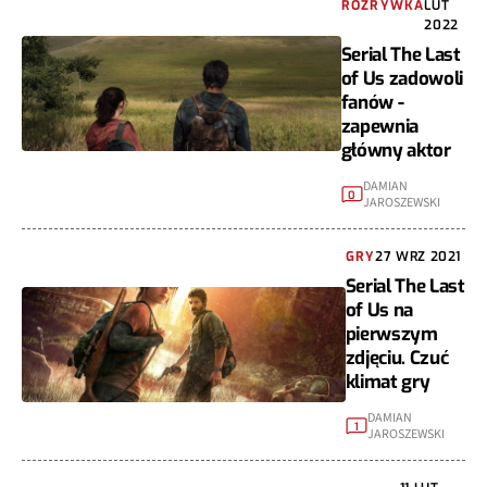
ROZRYWKA
LUT
2022
Serial The Last
of Us zadowoli
fanów -
zapewnia
główny aktor
DAMIAN
0
JAROSZEWSKI
GRY
27 WRZ 2021
Serial The Last
of Us na
pierwszym
zdjęciu. Czuć
klimat gry
DAMIAN
1
JAROSZEWSKI