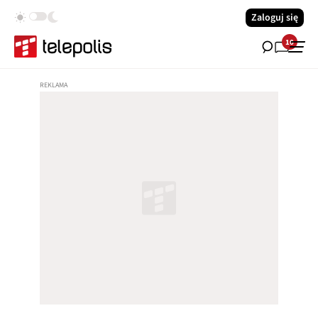
Zaloguj się
10