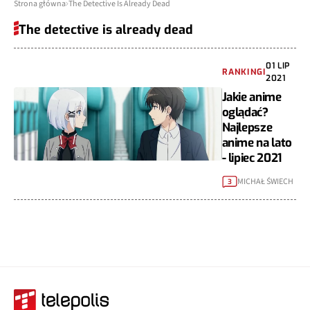
Strona główna
The Detective Is Already Dead
The detective is already dead
01 LIP
RANKINGI
2021
Jakie anime
oglądać?
Najlepsze
anime na lato
- lipiec 2021
MICHAŁ ŚWIECH
3