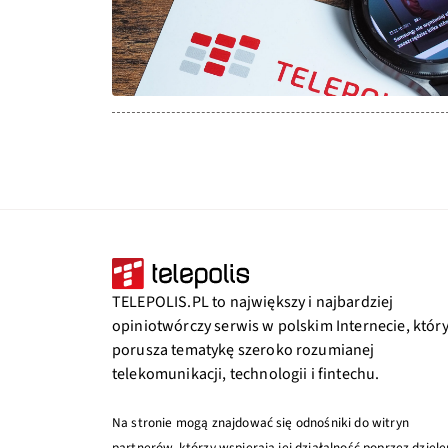
TELEPOLIS.PL to największy i najbardziej
opiniotwórczy serwis w polskim Internecie, któr
porusza tematykę szeroko rozumianej
telekomunikacji, technologii i fintechu.
Na stronie mogą znajdować się odnośniki do witryn
partnerów, którzy wspierają jej działalność poprzez dziele