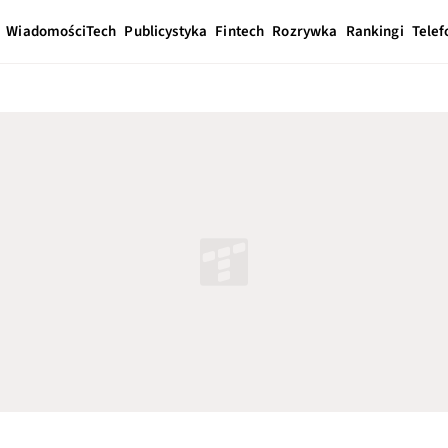
Wiadomości
Tech
Publicystyka
Fintech
Rozrywka
Rankingi
Telef