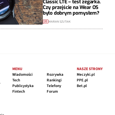
Classic LTE – test zegarka.
Czy przejście na Wear OS
było dobrym pomysłem?
MARIAN SZUTIAK
20
MENU
NASZE STRONY
Wiadomości
Rozrywka
Meczyki.pl
Tech
Rankingi
PPE.pl
y
Publicystyka
Telefony
Bet.pl
Fintech
Forum
nie