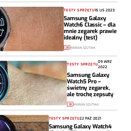
TESTY SPRZĘTU
15 LIS 2023
Samsung Galaxy
Watch6 Classic – dla
mnie zegarek prawie
idealny (test)
MARIAN SZUTIAK
28
09 WRZ
TESTY SPRZĘTU
2022
Samsung Galaxy
Watch5 Pro –
świetny zegarek,
ale trochę zepsuty
MARIAN SZUTIAK
18
TESTY SPRZĘTU
22 PAŹ 2021
Samsung Galaxy Watch4