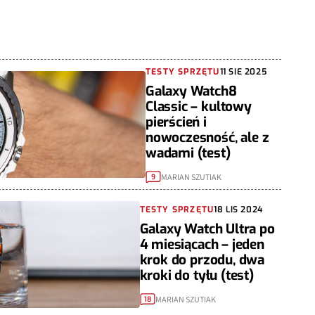
TESTY SPRZĘTU
11 SIE 2025
Galaxy Watch8
Classic – kultowy
pierścień i
nowoczesność, ale z
wadami (test)
MARIAN SZUTIAK
9
TESTY SPRZĘTU
18 LIS 2024
Galaxy Watch Ultra po
4 miesiącach – jeden
krok do przodu, dwa
kroki do tyłu (test)
MARIAN SZUTIAK
18