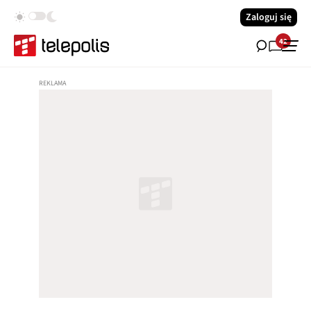
Zaloguj się
42