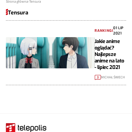
Strona główna
Tensura
Tensura
01 LIP
RANKINGI
2021
Jakie anime
oglądać?
Najlepsze
anime na lato
- lipiec 2021
MICHAŁ ŚWIECH
3