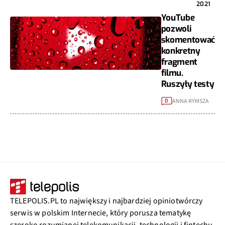
2021
YouTube
pozwoli
skomentować
konkretny
fragment
filmu.
Ruszyły testy
ANNA RYMSZA
0
TELEPOLIS.PL to największy i najbardziej opiniotwórczy
serwis w polskim Internecie, który porusza tematykę