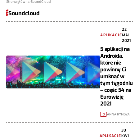
Strona główna
SoundCloud
Soundcloud
22
APLIKACJE
MAJ
2021
5 aplikacji na
Androida,
które nie
powinny Ci
umknąć w
tym tygodniu
– część 54 na
Eurowizję
2021
ANNA RYMSZA
0
30
APLIKACJE
KWI