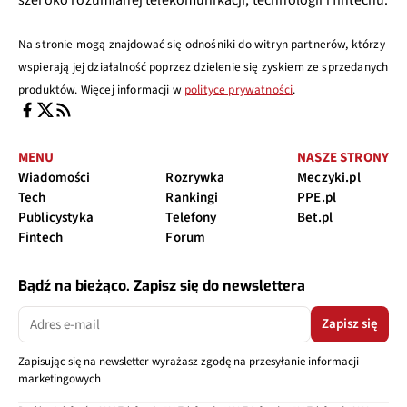
szeroko rozumianej telekomunikacji, technologii i fintechu.
Na stronie mogą znajdować się odnośniki do witryn partnerów, którzy
wspierają jej działalność poprzez dzielenie się zyskiem ze sprzedanych
produktów. Więcej informacji w
polityce prywatności
.
MENU
NASZE STRONY
Wiadomości
Rozrywka
Meczyki.pl
Tech
Rankingi
PPE.pl
Publicystyka
Telefony
Bet.pl
Fintech
Forum
Bądź na bieżąco. Zapisz się do newslettera
Zapisz się
Zapisując się na newsletter wyrażasz zgodę na przesyłanie informacji
marketingowych