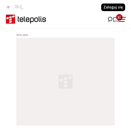
Zaloguj się
32