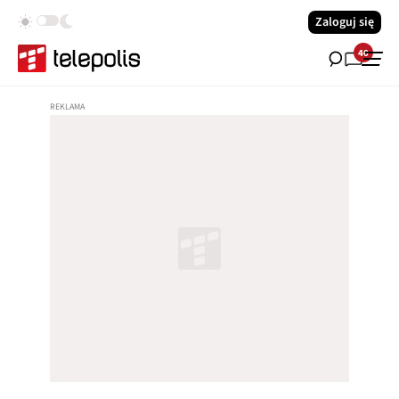
Zaloguj się
40