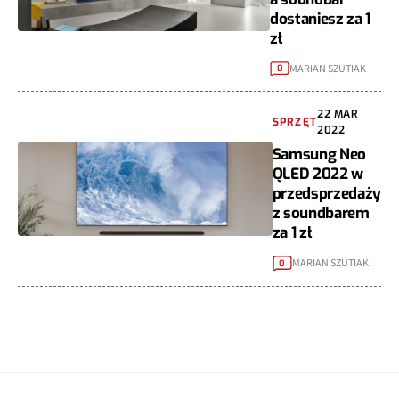
dostaniesz za 1
zł
MARIAN SZUTIAK
0
22 MAR
SPRZĘT
2022
Samsung Neo
QLED 2022 w
przedsprzedaży
z soundbarem
za 1 zł
MARIAN SZUTIAK
0