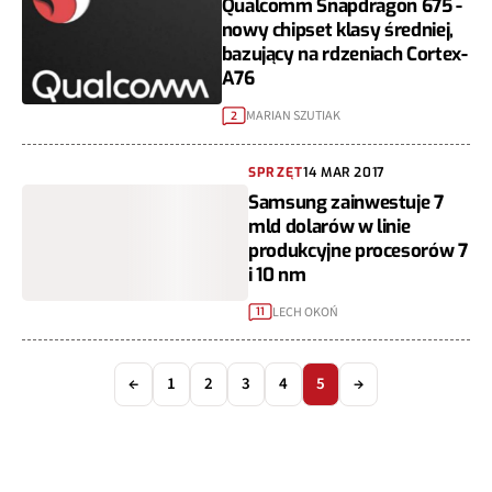
Qualcomm Snapdragon 675 -
nowy chipset klasy średniej,
bazujący na rdzeniach Cortex-
A76
MARIAN SZUTIAK
2
SPRZĘT
14 MAR 2017
Samsung zainwestuje 7
mld dolarów w linie
produkcyjne procesorów 7
i 10 nm
LECH OKOŃ
11
←
1
2
3
4
5
→