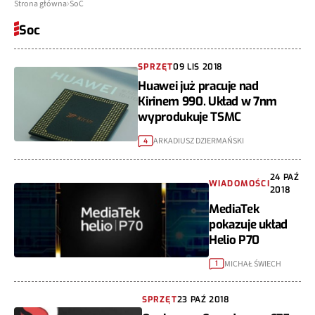
Strona główna
SoC
Soc
SPRZĘT
09 LIS 2018
Huawei już pracuje nad
Kirinem 990. Układ w 7nm
wyprodukuje TSMC
ARKADIUSZ DZIERMAŃSKI
4
24 PAŹ
WIADOMOŚCI
2018
MediaTek
pokazuje układ
Helio P70
MICHAŁ ŚWIECH
1
SPRZĘT
23 PAŹ 2018