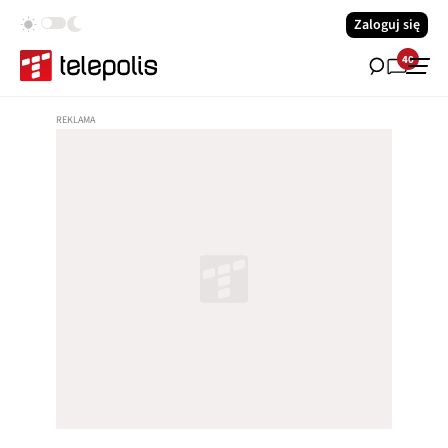
Zaloguj się
40