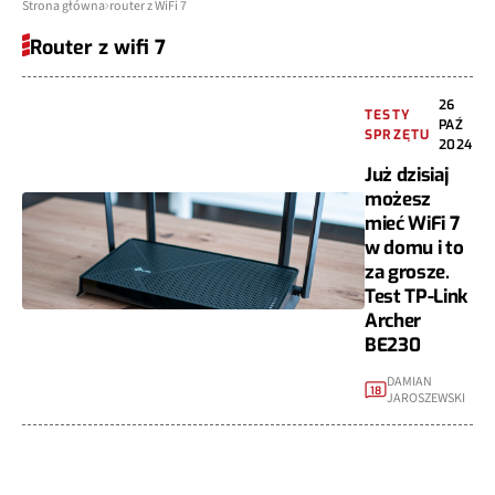
Strona główna
router z WiFi 7
Router z wifi 7
26
TESTY
PAŹ
SPRZĘTU
2024
Już dzisiaj
możesz
mieć WiFi 7
w domu i to
za grosze.
Test TP-Link
Archer
BE230
DAMIAN
18
JAROSZEWSKI