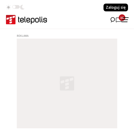
Zaloguj się
10