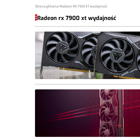
Strona główna
Radeon RX 7900 XT wydajność
Radeon rx 7900 xt wydajność