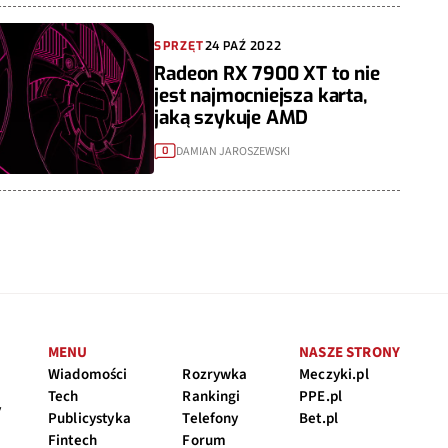
SPRZĘT
24 PAŹ 2022
Radeon RX 7900 XT to nie
jest najmocniejsza karta,
jaką szykuje AMD
DAMIAN JAROSZEWSKI
0
MENU
NASZE STRONY
Wiadomości
Rozrywka
Meczyki.pl
Tech
Rankingi
PPE.pl
y
Publicystyka
Telefony
Bet.pl
Fintech
Forum