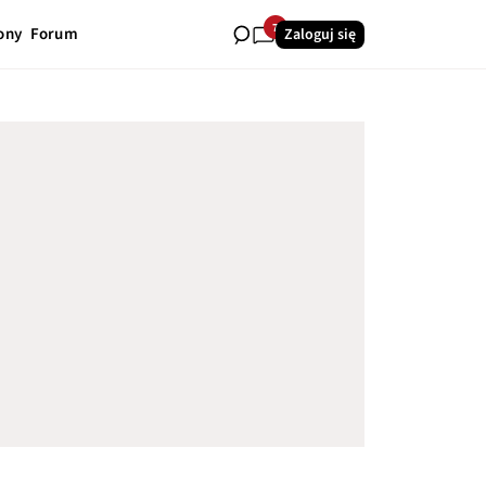
7
ony
Forum
Zaloguj się