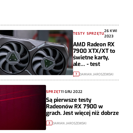
26 KWI
TESTY SPRZĘTU
2023
AMD Radeon RX
7900 XTX/XT to
świetne karty,
ale… - test
DAMIAN JAROSZEWSKI
7
SPRZĘT
11 GRU 2022
Są pierwsze testy
Radeonów RX 7900 w
grach. Jest więcej niż dobrze
DAMIAN JAROSZEWSKI
3