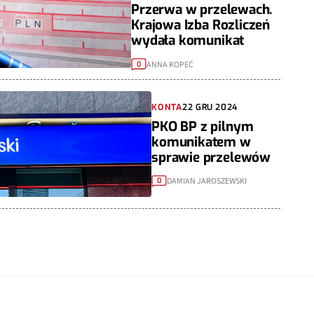
Przerwa w przelewach.
Krajowa Izba Rozliczeń
wydała komunikat
ANNA KOPEĆ
0
KONTA
22 GRU 2024
PKO BP z pilnym
komunikatem w
sprawie przelewów
DAMIAN JAROSZEWSKI
0