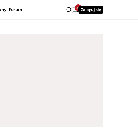
22
ony
Forum
Zaloguj się