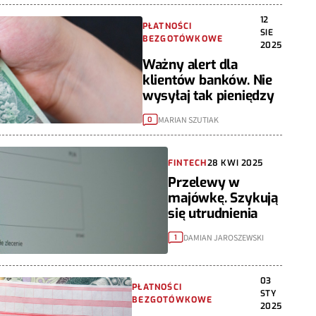
12
PŁATNOŚCI
SIE
BEZGOTÓWKOWE
2025
Ważny alert dla
klientów banków. Nie
wysyłaj tak pieniędzy
MARIAN SZUTIAK
0
FINTECH
28 KWI 2025
Przelewy w
majówkę. Szykują
się utrudnienia
DAMIAN JAROSZEWSKI
1
03
PŁATNOŚCI
STY
BEZGOTÓWKOWE
2025