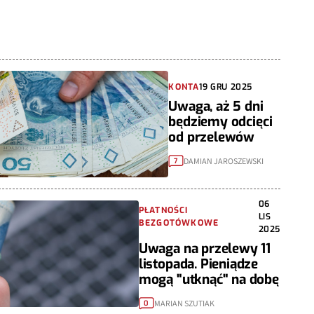
KONTA
19 GRU 2025
Uwaga, aż 5 dni
będziemy odcięci
od przelewów
DAMIAN JAROSZEWSKI
7
06
PŁATNOŚCI
LIS
BEZGOTÓWKOWE
2025
Uwaga na przelewy 11
listopada. Pieniądze
mogą "utknąć" na dobę
MARIAN SZUTIAK
0