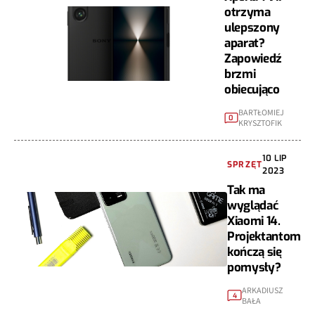
otrzyma
ulepszony
aparat?
Zapowiedź
brzmi
obiecująco
BARTŁOMIEJ
0
KRYSZTOFIK
10 LIP
SPRZĘT
2023
Tak ma
wyglądać
Xiaomi 14.
Projektantom
kończą się
pomysły?
ARKADIUSZ
4
BAŁA