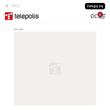
Zaloguj się
28