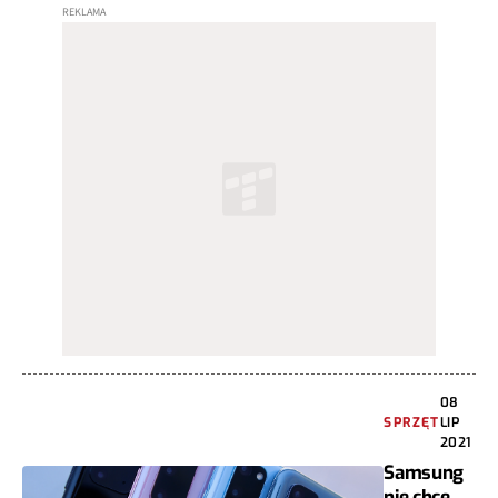
08
SPRZĘT
LIP
2021
Samsung
nie chce,