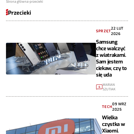
Strona główna
przecieki
Przecieki
22 LUT
SPRZĘT
2026
Samsung
chce walczyć
z wiatrakami.
Sam jestem
ciekaw, czy to
się uda
MARIAN
4
SZUTIAK
09 WRZ
TECH
2025
Wielka
czystka w
Xiaomi.