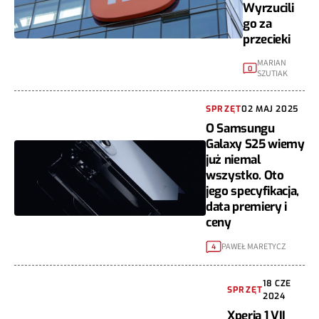
Wyrzucili
go za
przecieki
MARIAN
0
SZUTIAK
SPRZĘT
02 MAJ 2025
O Samsungu
Galaxy S25 wiemy
już niemal
wszystko. Oto
jego specyfikacja,
data premiery i
ceny
PAWEŁ MARETYCZ
4
18 CZE
SPRZĘT
2024
Xperia 1 VII