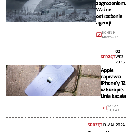
zagrożeniem.
Ważne
ostrzeżenie
agencji
DOMINIK
2
KRAWCZYK
02
SPRZĘT
WRZ
2025
Apple
naprawia
iPhone'y 12
w Europie.
Unia kazała
MARIAN
2
SZUTIAK
SPRZĘT
13 MAJ 2024