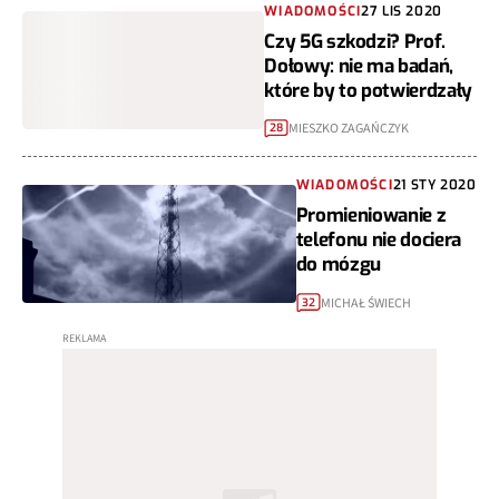
WIADOMOŚCI
27 LIS 2020
Czy 5G szkodzi? Prof.
Dołowy: nie ma badań,
które by to potwierdzały
MIESZKO ZAGAŃCZYK
28
WIADOMOŚCI
21 STY 2020
Promieniowanie z
telefonu nie dociera
do mózgu
MICHAŁ ŚWIECH
32