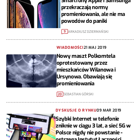
Smartfony Apple i Samsunga
przekraczają normy
promieniowania, ale nie ma
powodów do paniki
ARKADIUSZ DZIERMAŃSKI
9
WIADOMOŚCI
21 MAJ 2019
Nowy maszt Polkomtela
oprotestowany przez
mieszkańców Wilanowa i
Ursynowa. Obawiają się
promieniowania
SEBASTIAN GÓRSKI
20
DYSKUSJE O RYNKU
09 MAR 2019
Szybki Internet w telefonie
zniknie w ciągu 3 lat, a sieć 5G w
Polsce nigdy nie powstanie -
ostrzega Instytut Łączności