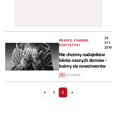
29
PRAWO, FINANSE,
STY
STATYSTYKI
2019
Nie chcemy nadajników
blisko naszych domów -
boimy się nowotworów
LECH OKOŃ
88
←
1
2
→