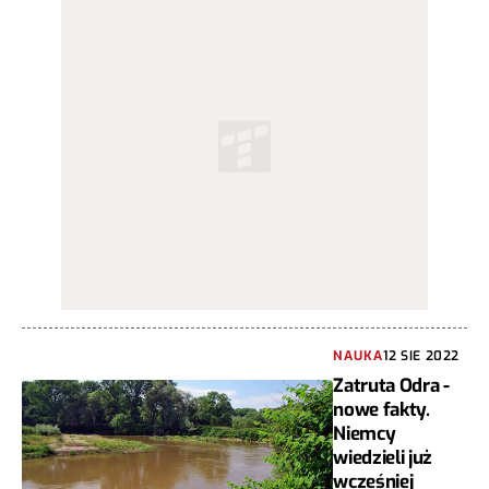
NAUKA
12 SIE 2022
Zatruta Odra -
nowe fakty.
Niemcy
wiedzieli już
wcześniej