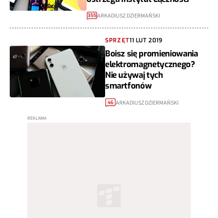
ARKADIUSZ DZIERMAŃSKI
355
SPRZĘT
11 LUT 2019
Boisz się promieniowania
elektromagnetycznego?
Nie używaj tych
smartfonów
ARKADIUSZ DZIERMAŃSKI
46