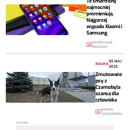
Te smartfony
najmocniej
promieniują.
Najgorzej
wypada Xiaomi i
Samsung
PRZEMYSŁAW
13
BANASIAK
05 MAJ
NAUKA
2023
Zmutowane
psy z
Czarnobyla
szansą dla
człowieka
DAMIAN
0
JAROSZEWSKI