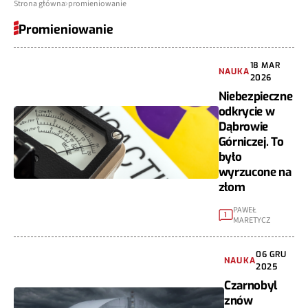
Strona główna
promieniowanie
Promieniowanie
18 MAR
NAUKA
2026
Niebezpieczne
odkrycie w
Dąbrowie
Górniczej. To
było
wyrzucone na
złom
PAWEŁ
1
MARETYCZ
06 GRU
NAUKA
2025
Czarnobyl
znów