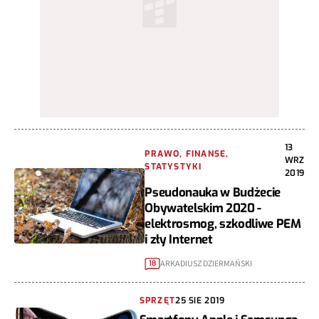
13
PRAWO, FINANSE,
WRZ
STATYSTYKI
2019
Pseudonauka w Budżecie
Obywatelskim 2020 -
elektrosmog, szkodliwe PEM
i zły Internet
ARKADIUSZ DZIERMAŃSKI
18
SPRZĘT
25 SIE 2019