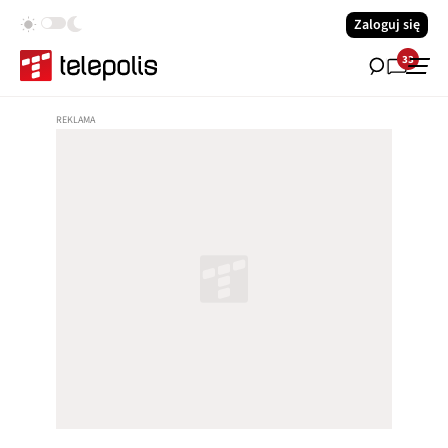
Zaloguj się
33