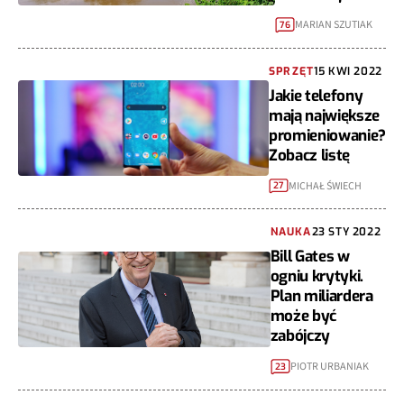
MARIAN SZUTIAK
76
SPRZĘT
15 KWI 2022
Jakie telefony
mają największe
promieniowanie?
Zobacz listę
MICHAŁ ŚWIECH
27
NAUKA
23 STY 2022
Bill Gates w
ogniu krytyki.
Plan miliardera
może być
zabójczy
PIOTR URBANIAK
23