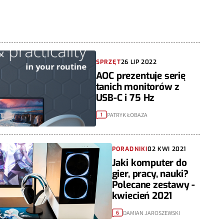
SPRZĘT
26 LIP 2022
AOC prezentuje serię
tanich monitorów z
USB-C i 75 Hz
PATRYK ŁOBAZA
1
PORADNIKI
02 KWI 2021
Jaki komputer do
gier, pracy, nauki?
Polecane zestawy -
kwiecień 2021
DAMIAN JAROSZEWSKI
6