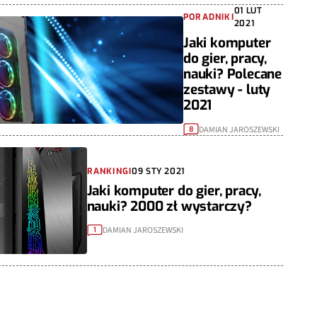
01 LUT
PORADNIKI
2021
Jaki komputer
do gier, pracy,
nauki? Polecane
zestawy - luty
2021
DAMIAN JAROSZEWSKI
8
RANKINGI
09 STY 2021
Jaki komputer do gier, pracy,
nauki? 2000 zł wystarczy?
DAMIAN JAROSZEWSKI
1