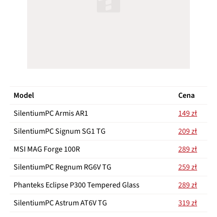
Model
Cena
SilentiumPC Armis AR1
149 zł
SilentiumPC Signum SG1 TG
209 zł
MSI MAG Forge 100R
289 zł
SilentiumPC Regnum RG6V TG
259 zł
Phanteks Eclipse P300 Tempered Glass
289 zł
SilentiumPC Astrum AT6V TG
319 zł