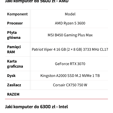
Jaki komputer do 5600 zł - AMD
Komponent
Model
Procesor
AMD Ryzen 5 3600
Płyta 
MSI B450 Gaming Plus Max
główna
Pamięci 
Patriot Viper 4 16 GB (2 × 8 GB) 3733 MHz CL17
RAM
Karta 
GeForce RTX 3070
graficzna
Dysk
Kingston A2000 SSD M.2 NVMe 1 TB
Zasilacz
Corsair CX750 750 W
RAZEM
Jaki komputer do 6300 zł - Intel