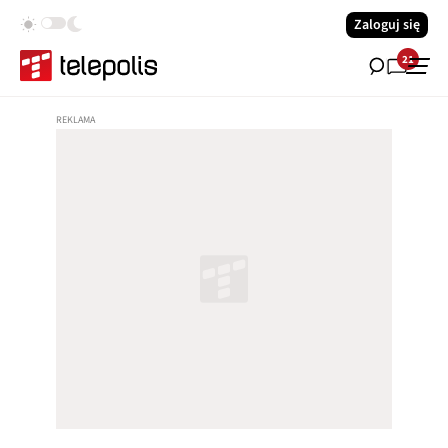
Zaloguj się
21