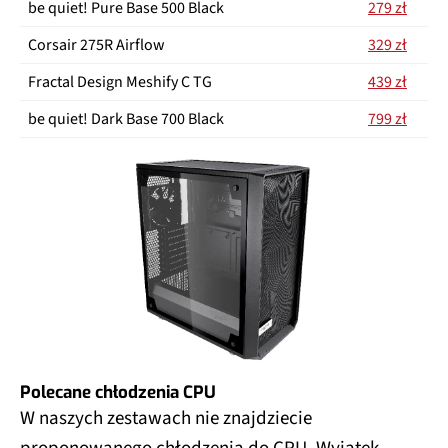
be quiet! Pure Base 500 Black
279 zł
Corsair 275R Airflow
329 zł
Fractal Design Meshify C TG
439 zł
be quiet! Dark Base 700 Black
799 zł
Polecane chłodzenia CPU
W naszych zestawach nie znajdziecie