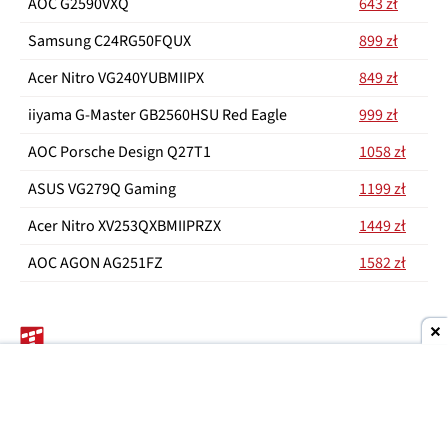
AOC G2590VXQ
643 zł
Samsung C24RG50FQUX
899 zł
Acer Nitro VG240YUBMIIPX
849 zł
iiyama G-Master GB2560HSU Red Eagle
999 zł
AOC Porsche Design Q27T1
1058 zł
ASUS VG279Q Gaming
1199 zł
Acer Nitro XV253QXBMIIPRZX
1449 zł
AOC AGON AG251FZ
1582 zł
JAKI KOMPUTER DO GIER
JAKI KOMPUTER DLA GRACZA
POLECANE Z
Źródła zdjęć: Logitech
Zobacz więcej