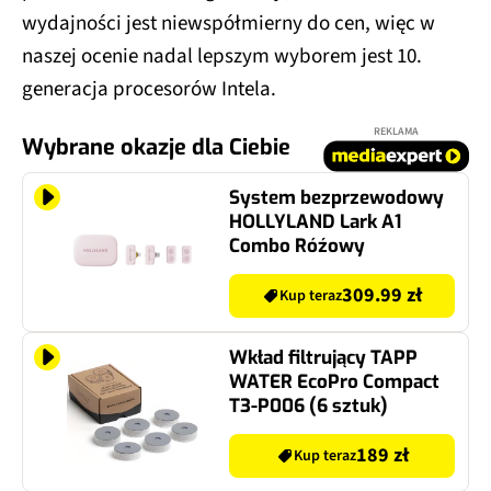
wydajności jest niewspółmierny do cen, więc w
naszej ocenie nadal lepszym wyborem jest 10.
generacja procesorów Intela.
REKLAMA
Wybrane okazje dla Ciebie
System bezprzewodowy
HOLLYLAND Lark A1
Combo Róźowy
309.99 zł
Kup teraz
Wkład filtrujący TAPP
WATER EcoPro Compact
T3-P006 (6 sztuk)
189 zł
Kup teraz