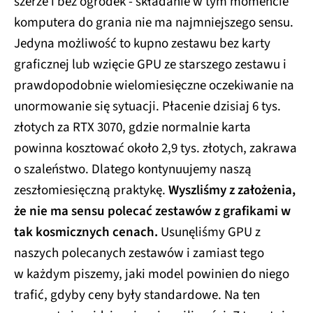
szerze i bez ogródek - składanie w tym momencie
komputera do grania nie ma najmniejszego sensu.
Jedyna możliwość to kupno zestawu bez karty
graficznej lub wzięcie GPU ze starszego zestawu i
prawdopodobnie wielomiesięczne oczekiwanie na
unormowanie się sytuacji. Płacenie dzisiaj 6 tys.
złotych za RTX 3070, gdzie normalnie karta
powinna kosztować około 2,9 tys. złotych, zakrawa
o szaleństwo. Dlatego kontynuujemy naszą
zeszłomiesięczną praktykę.
Wyszliśmy z założenia,
że nie ma sensu polecać zestawów z grafikami w
tak kosmicznych cenach.
Usunęliśmy GPU z
naszych polecanych zestawów i zamiast tego
w każdym piszemy, jaki model powinien do niego
trafić, gdyby ceny były standardowe. Na ten