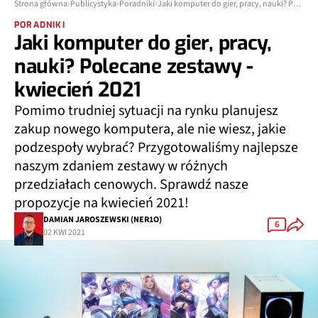
Strona główna
Publicystyka
Poradniki
Jaki komputer do gier, pracy, nauki? Polecane zestawy - kwiecień 2021
PORADNIKI
Jaki komputer do gier, pracy,
nauki? Polecane zestawy -
kwiecień 2021
Pomimo trudniej sytuacji na rynku planujesz
zakup nowego komputera, ale nie wiesz, jakie
podzespoły wybrać? Przygotowaliśmy najlepsze
naszym zdaniem zestawy w różnych
przedziałach cenowych. Sprawdź nasze
propozycje na kwiecień 2021!
DAMIAN JAROSZEWSKI (NER1O)
6
02 KWI 2021