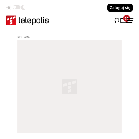
Zaloguj się
27