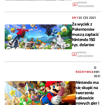
DAMIAN
0
JAROSZEWSKI
GRY
23 CZE 2021
Za wyciek z
Pokemonów
muszą zapłacić
Nintendo 150
tys. dolarów
DAMIAN
0
JAROSZEWSKI
12
ROZRYWKA
KWI
2021
Nintendo ma
się skupić na
tworzeniu
całkowicie
nowych gier i