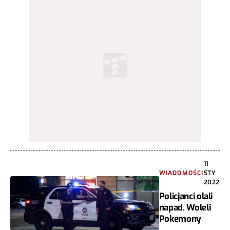
11
WIADOMOŚCI
STY
2022
Policjanci olali
napad. Woleli
Pokemony