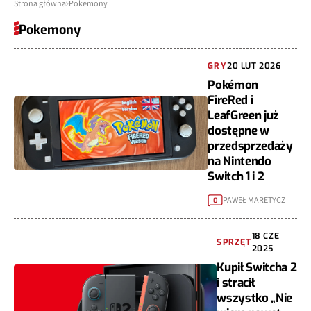
Strona główna
Pokemony
Pokemony
GRY
20 LUT 2026
Pokémon
FireRed i
LeafGreen już
dostępne w
przedsprzedaży
na Nintendo
Switch 1 i 2
PAWEŁ MARETYCZ
0
18 CZE
SPRZĘT
2025
Kupił Switcha 2
i stracił
wszystko „Nie