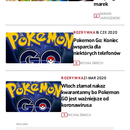
marek
DAMIAN
0
JAROSZEWSKI
ROZRYWKA
16 CZE 2020
Pokemon Go: Koniec
wsparcia dla
niektórych telefonów
MICHAŁ ŚWIECH
0
ROZRYWKA
21 MAR 2020
Włoch złamał nakaz
kwarantanny bo Pokemon
GO jest ważniejsze od
koronawirusa
MICHAŁ ŚWIECH
5