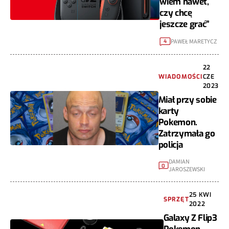
wiem nawet,
czy chcę
jeszcze grać”
PAWEŁ MARETYCZ
4
22
WIADOMOŚCI
CZE
2023
Miał przy sobie
karty
Pokemon.
Zatrzymała go
policja
DAMIAN
0
JAROSZEWSKI
25 KWI
SPRZĘT
2022
Galaxy Z Flip3