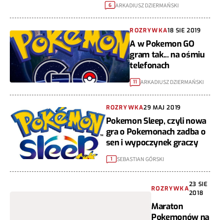
ARKADIUSZ DZIERMAŃSKI
6
ROZRYWKA
18 SIE 2019
A w Pokemon GO
gram tak... na ośmiu
telefonach
ARKADIUSZ DZIERMAŃSKI
11
ROZRYWKA
29 MAJ 2019
Pokemon Sleep, czyli nowa
gra o Pokemonach zadba o
sen i wypoczynek graczy
SEBASTIAN GÓRSKI
1
23 SIE
ROZRYWKA
2018
Maraton
Pokemonów na