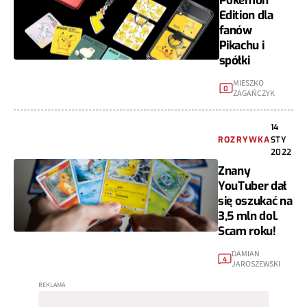
Pokemon
Edition dla
fanów
Pikachu i
spółki
MIESZKO
0
ZAGAŃCZYK
14
ROZRYWKA
STY
2022
Znany
YouTuber dał
się oszukać na
3,5 mln dol.
Scam roku!
DAMIAN
4
JAROSZEWSKI