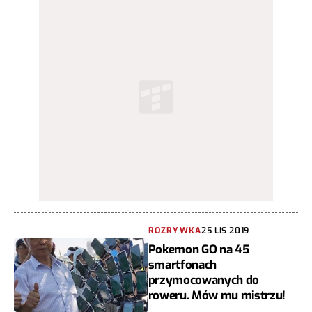
ROZRYWKA
25 LIS 2019
Pokemon GO na 45
smartfonach
przymocowanych do
roweru. Mów mu mistrzu!