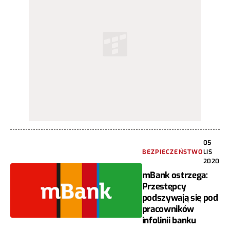
05
BEZPIECZEŃSTWO
LIS
2020
mBank ostrzega:
Przestępcy
podszywają się pod
pracowników
infolinii banku