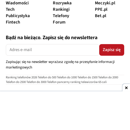
Wiadomości
Rozrywka
Meczyki.pl
Tech
Rankingi
PPE.pl
Publicystyka
Telefony
Bet.pl
Fintech
Forum
Bądź na bieżąco. Zapisz się do newslettera
Zapisz się
Zapisując się na newsletter wyrażasz zgodę na przesyłanie informacji
marketingowych
Ranking telefonów 2026
Telefon do 500
Telefon do 1000
Telefon do 1500
Telefon do 2000
Telefon do 2500
Telefon do 3000
Telefon pancerny
ranking telewizorów 65 cali
O nas
Reklama
Regulamin
Polityka prywatności
Kontakt
Ustawienia prywatności
Copyright © 2004-2026
TELEPOLIS.PL
Telepolis.pl
jest częścią
OV Grupa sp. z o.o.