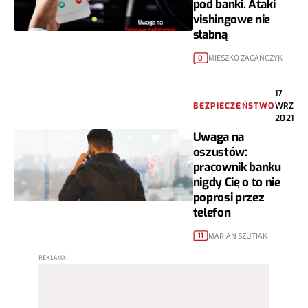
pod banki. Ataki
vishingowe nie
słabną
MIESZKO ZAGAŃCZYK
0
17
BEZPIECZEŃSTWO
WRZ
2021
Uwaga na
oszustów:
pracownik banku
nigdy Cię o to nie
poprosi przez
telefon
MARIAN SZUTIAK
11