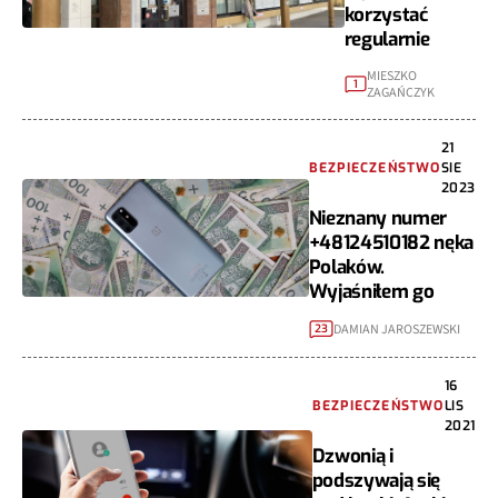
korzystać
regularnie
MIESZKO
1
ZAGAŃCZYK
21
BEZPIECZEŃSTWO
SIE
2023
Nieznany numer
+48124510182 nęka
Polaków.
Wyjaśniłem go
DAMIAN JAROSZEWSKI
23
16
BEZPIECZEŃSTWO
LIS
2021
Dzwonią i
podszywają się