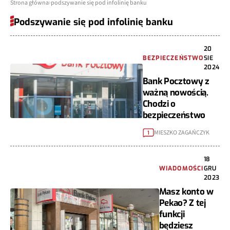
Strona główna
podszywanie się pod infolinię banku
Podszywanie się pod infolinię banku
20
BEZPIECZEŃSTWO
SIE
2024
Bank Pocztowy z
ważną nowością.
Chodzi o
bezpieczeństwo
MIESZKO ZAGAŃCZYK
1
18
WIADOMOŚCI
GRU
2023
Masz konto w
Pekao? Z tej
funkcji
będziesz