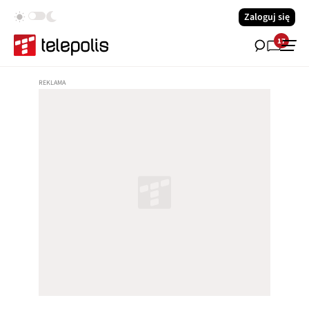
Zaloguj się
17