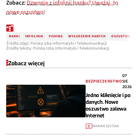
Zobacz:
Dzwonią z infolinii banku? Uważaj, to
nowe oszustwo!
BANKI
INFOLINIA
VISHING
WYŁUDZENIE DANYCH
OSZUSTWA
P
Źródła zdjęć: Polska Izba Informatyki i Telekomunikacji
Źródła tekstu: Polska Izba Informatyki i Telekomunikacji
Zobacz więcej
07
BEZPIECZEŃSTWO
SIE
2026
Jedno kliknięcie i po
danych. Nowe
oszustwo zalewa
Internet
MARIAN SZUTIAK
0