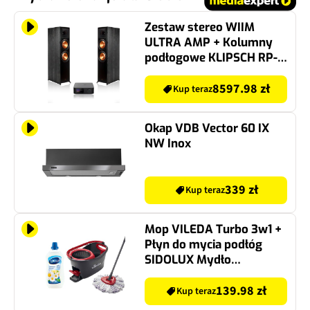
Zestaw stereo WIIM
ULTRA AMP + Kolumny
podłogowe KLIPSCH RP-
8000F (2 szt.) SZARY+CZ
Wi-Fi, HDMI ARC, Spotify,
8597.98 zł
Kup teraz
Roon Ready, Ekran
dotykowy 3.5”, Equalizer
Okap VDB Vector 60 IX
NW Inox
339 zł
Kup teraz
Mop VILEDA Turbo 3w1 +
Płyn do mycia podłóg
SIDOLUX Mydło
Marsylskie 1000 ml
139.98 zł
Kup teraz