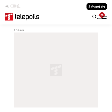
Zaloguj się
28