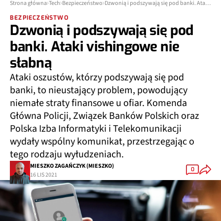
Strona główna
Tech
Bezpieczeństwo
Dzwonią i podszywają się pod banki. Ataki vishingowe nie słabną
BEZPIECZEŃSTWO
Dzwonią i podszywają się pod
banki. Ataki vishingowe nie
słabną
Ataki oszustów, którzy podszywają się pod
banki, to nieustający problem, powodujący
niemałe straty finansowe u ofiar. Komenda
Główna Policji, Związek Banków Polskich oraz
Polska Izba Informatyki i Telekomunikacji
wydały wspólny komunikat, przestrzegając o
tego rodzaju wyłudzeniach.
MIESZKO ZAGAŃCZYK (MIESZKO)
0
16 LIS 2021