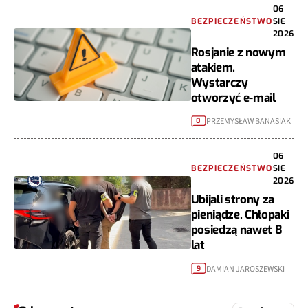
06
BEZPIECZEŃSTWO
SIE
2026
Rosjanie z nowym
atakiem.
Wystarczy
otworzyć e-mail
PRZEMYSŁAW BANASIAK
0
06
BEZPIECZEŃSTWO
SIE
2026
Ubijali strony za
pieniądze. Chłopaki
posiedzą nawet 8
lat
DAMIAN JAROSZEWSKI
9