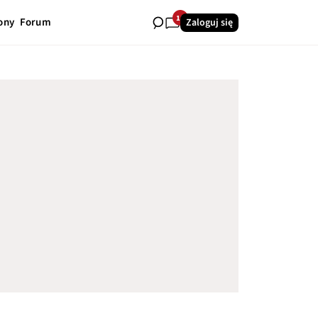
11
ony
Forum
Zaloguj się