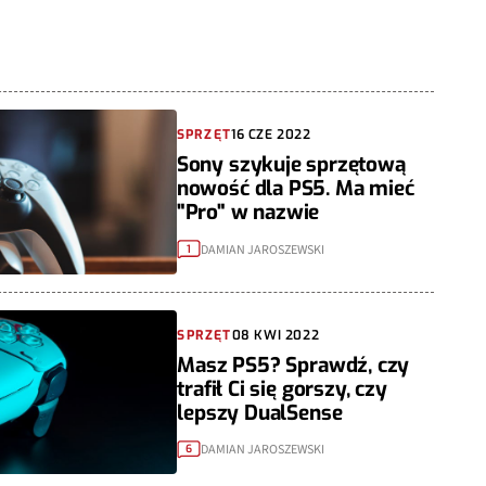
SPRZĘT
16 CZE 2022
Sony szykuje sprzętową
nowość dla PS5. Ma mieć
"Pro" w nazwie
DAMIAN JAROSZEWSKI
1
SPRZĘT
08 KWI 2022
Masz PS5? Sprawdź, czy
trafił Ci się gorszy, czy
lepszy DualSense
DAMIAN JAROSZEWSKI
6