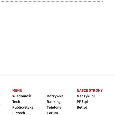
MENU
NASZE STRONY
Wiadomości
Rozrywka
Meczyki.pl
Tech
Rankingi
PPE.pl
y
Publicystyka
Telefony
Bet.pl
Fintech
Forum